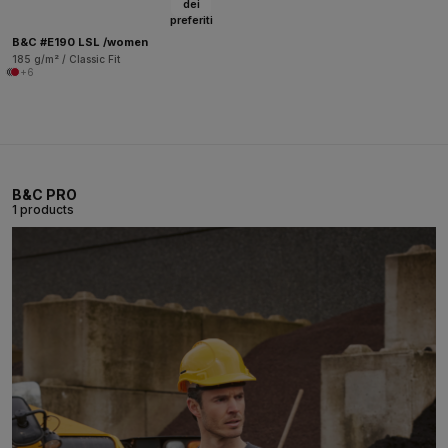
dei
preferiti
B&C #E190 LSL /women
185 g/m² / Classic Fit
+6
B&C PRO
1 products