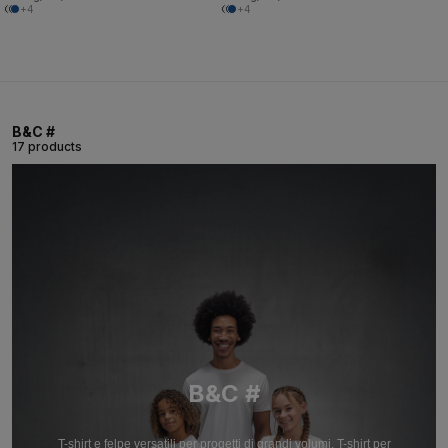
+4
+4
B&C #
17 products
B&C #
T-shirt e felpe versatili per progetti di grandi volumi. T-shirt per