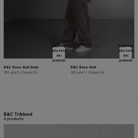
Aggiungi
Aggiungi
alla lista
alla lista
dei
dei
preferiti
preferiti
B&C Base-Ball /kids
B&C Base-Ball
185 g/m² / Classic Fit
185 g/m² / Classic Fit
B&C Triblend
4 products