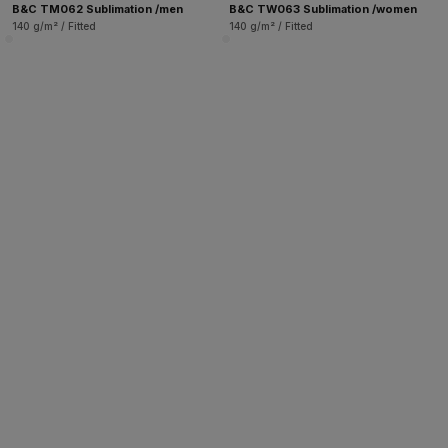
B&C TM062 Sublimation /men
B&C TW063 Sublimation /women
140 g/m² / Fitted
140 g/m² / Fitted