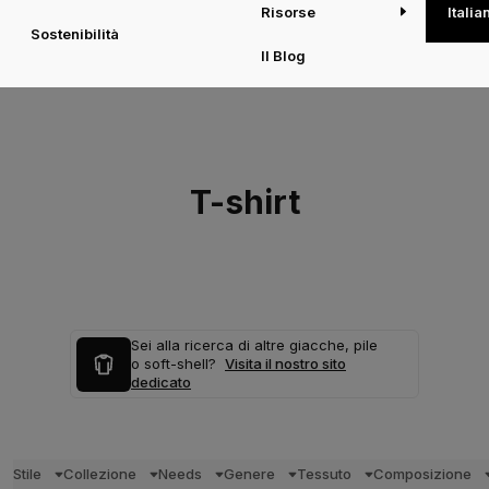
Risorse
Italia
Sostenibilità
Il Blog
T-shirt
Sei alla ricerca di altre giacche, pile
o soft-shell?
Visita il nostro sito
dedicato
Stile
Collezione
Needs
Genere
Tessuto
Composizione