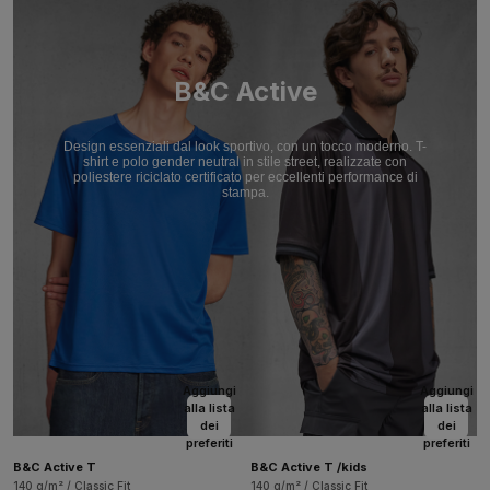
B&C Active
Design essenziali dal look sportivo, con un tocco moderno. T-
shirt e polo gender neutral in stile street, realizzate con
poliestere riciclato certificato per eccellenti performance di
stampa.
Aggiungi
Aggiungi
alla lista
alla lista
dei
dei
preferiti
preferiti
B&C Active T
B&C Active T /kids
140 g/m² / Classic Fit
140 g/m² / Classic Fit