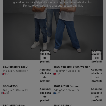
grandi e piccini e felpe disponibili in un'ampia varietà di colori.
Pensate per garantire una buona stampabilità.
Aggiungi
Aggiungi
alla lista
alla lista
dei
dei
preferiti
preferiti
B&C #inspire E150
B&C #inspire E150 /women
Aggiungi
Aggiungi
145 g/m² / Classic Fit
145 g/m² / Classic Fit
alla lista
alla lista
+17
+17
dei
dei
preferiti
preferiti
B&C #E150
B&C #E150 /women
Aggiungi
Aggiungi
145 g/m² / Classic Fit
145 g/m² / Classic Fit
alla lista
alla lista
+37
+37
dei
dei
preferiti
preferiti
B&C #E150 /kids
B&C #E150 V