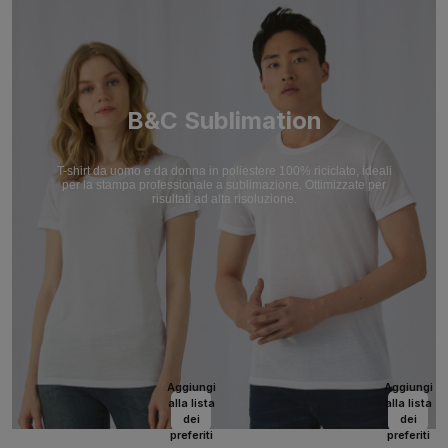
B&C Sublimation
T-shirt da uomo e da donna in poliestere 100% riciclato, ideali
per la stampa professionale a sublimazione. Ottimizzate per
risultati ad alta risoluzione.
Aggiungi
Aggiungi
alla lista
alla lista
dei
dei
preferiti
preferiti