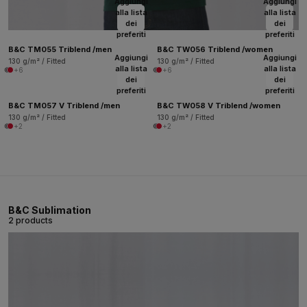
Aggiungi
Aggiungi
alla lista
alla lista
dei
dei
preferiti
preferiti
B&C TM055 Triblend /men
B&C TW056 Triblend /women
Aggiungi
Aggiungi
130 g/m² / Fitted
130 g/m² / Fitted
alla lista
alla lista
+6
+6
dei
dei
preferiti
preferiti
B&C TM057 V Triblend /men
B&C TW058 V Triblend /women
130 g/m² / Fitted
130 g/m² / Fitted
+2
+2
B&C Sublimation
2 products