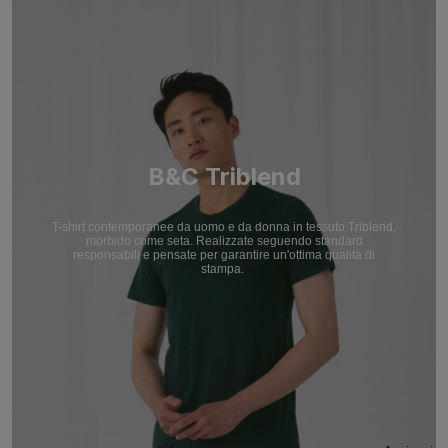
B&C Triblend
T-shirt contemporanee da uomo e da donna in tessuto Triblend,
morbido come seta. Realizzate seguendo standard
responsabili e pensate per garantire un'ottima qualità di
stampa.