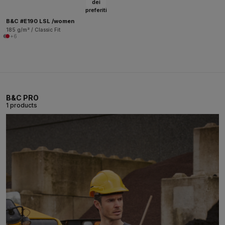
dei
preferiti
B&C #E190 LSL /women
185 g/m² / Classic Fit
+6
B&C PRO
1 products