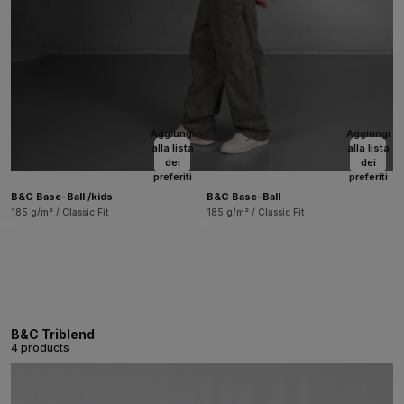
Aggiungi
Aggiungi
alla lista
alla lista
dei
dei
preferiti
preferiti
B&C Base-Ball /kids
B&C Base-Ball
185 g/m² / Classic Fit
185 g/m² / Classic Fit
B&C Triblend
4 products