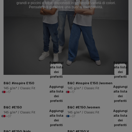
grandi e piccini e felpe disponibili in un'ampia varietà di colori.
Pensate per garantire una buona stampabilità.
Aggiungi
Aggiungi
alla lista
alla lista
dei
dei
preferiti
preferiti
B&C #inspire E150
B&C #inspire E150 /women
Aggiungi
Aggiungi
145 g/m² / Classic Fit
145 g/m² / Classic Fit
alla lista
alla lista
+17
+17
dei
dei
preferiti
preferiti
B&C #E150
B&C #E150 /women
Aggiungi
Aggiungi
145 g/m² / Classic Fit
145 g/m² / Classic Fit
alla lista
alla lista
+37
+37
dei
dei
preferiti
preferiti
B&C #E150 /kids
B&C #E150 V