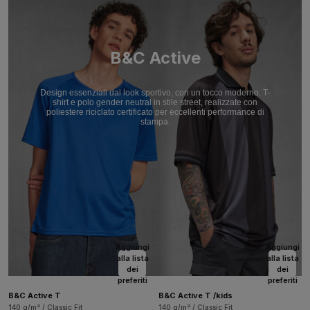
B&C Active
Design essenziali dal look sportivo, con un tocco moderno. T-
shirt e polo gender neutral in stile street, realizzate con
poliestere riciclato certificato per eccellenti performance di
stampa.
Aggiungi
Aggiungi
alla lista
alla lista
dei
dei
preferiti
preferiti
B&C Active T
B&C Active T /kids
140 g/m² / Classic Fit
140 g/m² / Classic Fit