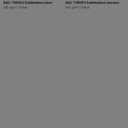
B&C TM062 Sublimation /men
B&C TW063 Sublimation /women
140 g/m² / Fitted
140 g/m² / Fitted