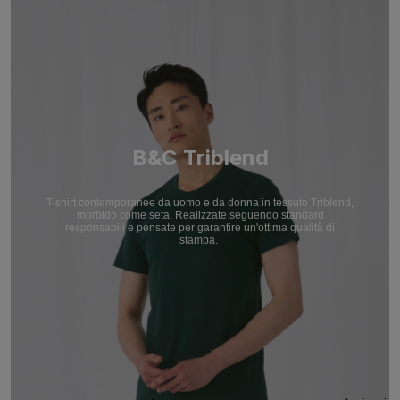
B&C Triblend
T-shirt contemporanee da uomo e da donna in tessuto Triblend,
morbido come seta. Realizzate seguendo standard
responsabili e pensate per garantire un'ottima qualità di
stampa.