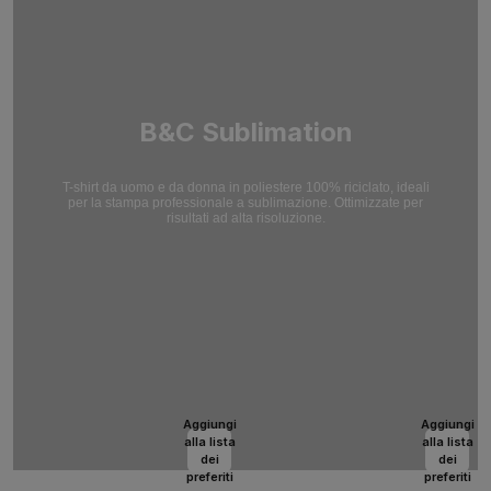
B&C Sublimation
T-shirt da uomo e da donna in poliestere 100% riciclato, ideali
per la stampa professionale a sublimazione. Ottimizzate per
risultati ad alta risoluzione.
Aggiungi
Aggiungi
alla lista
alla lista
dei
dei
preferiti
preferiti