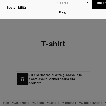
Risorse
Italia
Sostenibilità
Il Blog
T-shirt
Sei alla ricerca di altre giacche, pile
o soft-shell?
Visita il nostro sito
dedicato
Stile
Collezione
Needs
Genere
Tessuto
Composizione