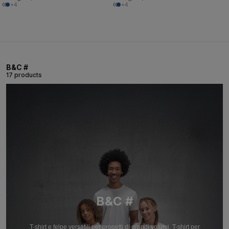
+4
+4
B&C #
17 products
B&C #
T-shirt e felpe versatili per progetti di grandi volumi. T-shirt per