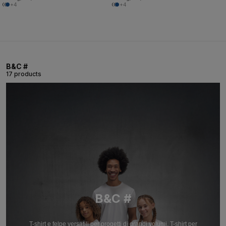
+4
+4
B&C #
17 products
B&C #
T-shirt e felpe versatili per progetti di grandi volumi. T-shirt per