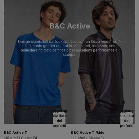
B&C Active
Design essenziali dal look sportivo, con un tocco moderno. T-
shirt e polo gender neutral in stile street, realizzate con
poliestere riciclato certificato per eccellenti performance di
stampa.
Aggiungi
Aggiungi
alla lista
alla lista
dei
dei
preferiti
preferiti
B&C Active T
B&C Active T /kids
140 g/m² / Classic Fit
140 g/m² / Classic Fit