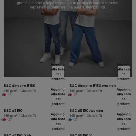
grandi e piccini e felpe disponibili in un'ampia varietà di colori.
Pensate per garantire una buona stampabilità.
Aggiungi
Aggiungi
alla lista
alla lista
dei
dei
preferiti
preferiti
B&C #inspire E150
B&C #inspire E150 /women
Aggiungi
Aggiungi
145 g/m² / Classic Fit
145 g/m² / Classic Fit
alla lista
alla lista
+17
+17
dei
dei
preferiti
preferiti
B&C #E150
B&C #E150 /women
Aggiungi
Aggiungi
145 g/m² / Classic Fit
145 g/m² / Classic Fit
alla lista
alla lista
+37
+37
dei
dei
preferiti
preferiti
B&C #E150 /kids
B&C #E150 V