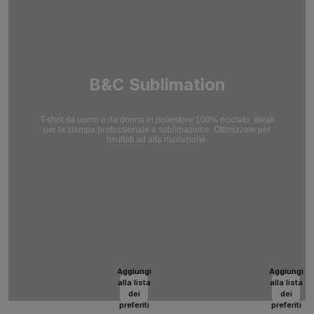
B&C Sublimation
T-shirt da uomo e da donna in poliestere 100% riciclato, ideali
per la stampa professionale a sublimazione. Ottimizzate per
risultati ad alta risoluzione.
Aggiungi
Aggiungi
alla lista
alla lista
dei
dei
preferiti
preferiti