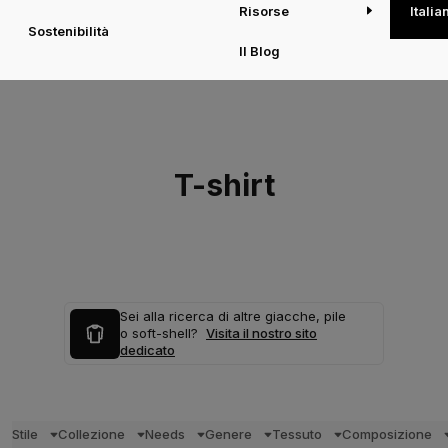
Risorse
Italia
Sostenibilità
Il Blog
T-shirt
Sei alla ricerca di altre giacche, pile
o soft-shell?
Visita il nostro sito
dedicato
Stile
Collezione
Needs
Genere
Tessuto
Composizione