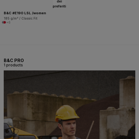
dei
preferiti
B&C #E190 LSL /women
185 g/m² / Classic Fit
+6
B&C PRO
1 products