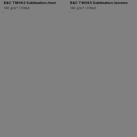
B&C TM062 Sublimation /men
B&C TW063 Sublimation /women
140 g/m² / Fitted
140 g/m² / Fitted