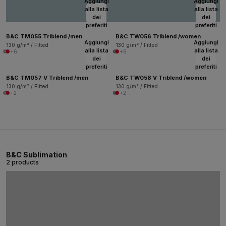
Aggiungi
Aggiungi
alla lista
alla lista
dei
dei
preferiti
preferiti
B&C TM055 Triblend /men
B&C TW056 Triblend /women
Aggiungi
Aggiungi
130 g/m² / Fitted
130 g/m² / Fitted
alla lista
alla lista
+6
+6
dei
dei
preferiti
preferiti
B&C TM057 V Triblend /men
B&C TW058 V Triblend /women
130 g/m² / Fitted
130 g/m² / Fitted
+2
+2
B&C Sublimation
2 products