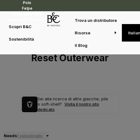
Polo
Felpe
Reset Outerwear
Jackets & Fleeces
Trova un distributore
Scopri B&C
Risorse
Italia
Sostenibilità
Il Blog
Reset Outerwear
Sei alla ricerca di altre giacche, pile
o soft-shell?
Visita il nostro sito
dedicato
Needs
1 selezionato