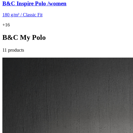
B&C Inspire Polo /women
180 g/m² / Classic Fit
+16
B&C My Polo
11 products