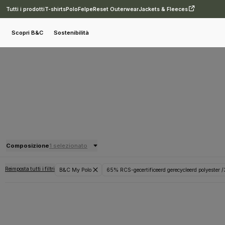
Tutti i prodotti
T-shirts
Polo
Felpe
Reset Outerwear
Jackets & Fleeces
Scopri B&C
Sostenibilità
Composizione
1 selezionato
Reimposta tutti i filtri
B&C My Polo
65% RCS-gecertificeerd gerecycleerd polyester