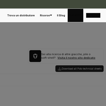
Italiano
Trova un distributore
Risorse
Il Blog
Sei alla ricerca di altre giacche, pile o
soft-shell?
Visita il nostro sito dedicato
Download all Polo technical sheets