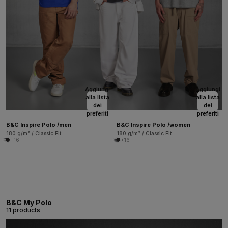
Aggiungi
Aggiungi
alla lista
alla lista
dei
dei
preferiti
preferiti
B&C Inspire Polo /men
B&C Inspire Polo /women
180 g/m² / Classic Fit
180 g/m² / Classic Fit
+16
+16
B&C My Polo
11 products