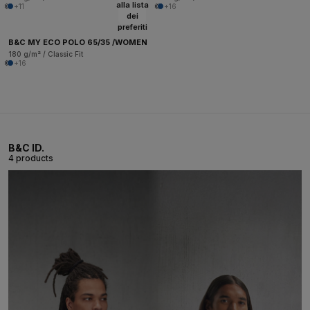
alla lista
+11
+16
dei
preferiti
B&C MY ECO POLO 65/35 /WOMEN
180 g/m² / Classic Fit
+16
B&C ID.
4 products