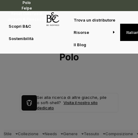
Polo
Felpe
Reset Outerwear
Jackets & Fleeces
Trova un distributore
Scopri B&C
Risorse
Italia
Sostenibilità
Il Blog
Polo
Sei alla ricerca di altre giacche, pile
o soft-shell?
Visita il nostro sito
dedicato
Stile
Collezione
Needs
Genere
Tessuto
Composizione