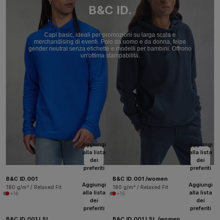
B&C ID.
Capi basic, ideali per promozioni su larga scala e
merchandising di eventi. Polo da uomo e da donna, felpe
gender neutral senza etichette e modelli per bambini. Offrono
un'ottima stampabilità.
Aggiungi
Aggiungi
alla lista
alla lista
dei
dei
preferiti
preferiti
B&C ID.001
B&C ID.001 /women
Aggiungi
Aggiungi
180 g/m² / Relaxed Fit
180 g/m² / Relaxed Fit
alla lista
alla lista
+16
+16
dei
dei
preferiti
preferiti
B&C ID.001 LSL
B&C ID.001 LSL /women