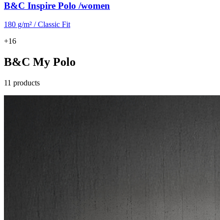
B&C Inspire Polo /women
180 g/m² / Classic Fit
+16
B&C My Polo
11 products