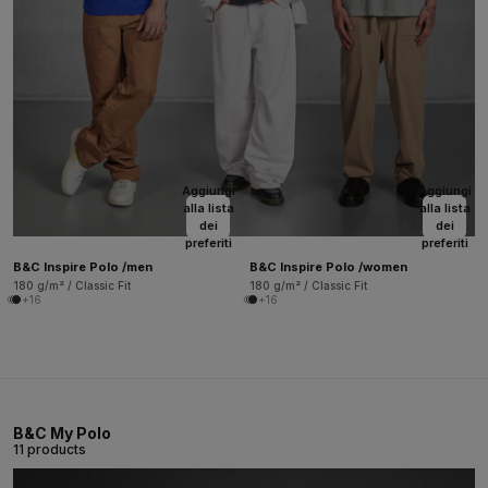
Aggiungi
Aggiungi
alla lista
alla lista
dei
dei
preferiti
preferiti
B&C Inspire Polo /men
B&C Inspire Polo /women
180 g/m² / Classic Fit
180 g/m² / Classic Fit
+16
+16
B&C My Polo
11 products