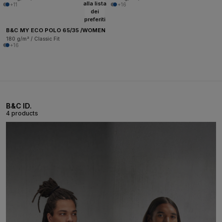
alla lista
+11
+16
dei
preferiti
B&C MY ECO POLO 65/35 /WOMEN
180 g/m² / Classic Fit
+16
B&C ID.
4 products