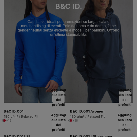
B&C ID.
Capi basic, ideali per promozioni su larga scala e
merchandising di eventi. Polo da uomo e da donna, felpe
gender neutral senza etichette e modelli per bambini. Offrono
un'ottima stampabilità.
Aggiungi
Aggiungi
alla lista
alla lista
dei
dei
preferiti
preferiti
B&C ID.001
B&C ID.001 /women
Aggiungi
Aggiungi
180 g/m² / Relaxed Fit
180 g/m² / Relaxed Fit
alla lista
alla lista
+16
+16
dei
dei
preferiti
preferiti
B&C ID.001 LSL
B&C ID.001 LSL /women