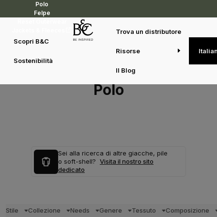
Polo
Felpe
Reset Outerwear
Jackets & Fleeces
Trova un distributore
Scopri B&C
Risorse
Italia
Sostenibilità
Il Blog
Polo
Sei alla ricerca di altre giacche, pile
o soft-shell?
Visita il nostro sito
dedicato
Stile
Collezione
Needs
Genere
Tessuto
Composizione