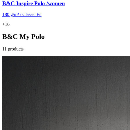
B&C Inspire Polo /women
180 g/m² / Classic Fit
+16
B&C My Polo
11 products