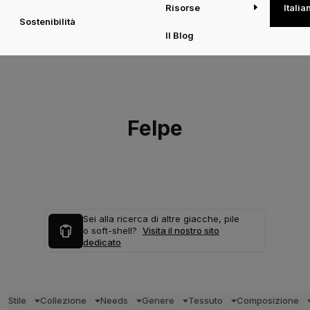
Risorse
Italia
Sostenibilità
Il Blog
Felpe
Sei alla ricerca di altre giacche, pile
o soft-shell?
Visita il nostro sito
dedicato
Stile
Collezione
Needs
Genere
Tessuto
Composizione