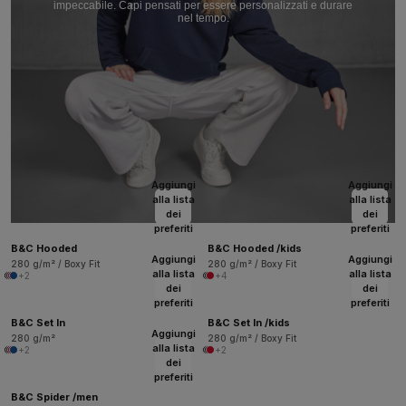
impeccabile. Capi pensati per essere personalizzati e durare
nel tempo.
Aggiungi
Aggiungi
alla lista
alla lista
dei
dei
preferiti
preferiti
B&C Hooded
B&C Hooded /kids
Aggiungi
Aggiungi
280 g/m² / Boxy Fit
280 g/m² / Boxy Fit
alla lista
alla lista
+2
+4
dei
dei
preferiti
preferiti
B&C Set In
B&C Set In /kids
Aggiungi
280 g/m²
280 g/m² / Boxy Fit
alla lista
+2
+2
dei
preferiti
B&C Spider /men