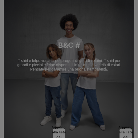
B&C #
T-shirt e felpe versatili per progetti di grandi volumi. T-shirt per
grandi e piccini e felpe disponibili in un'ampia varietà di colori.
Pensate per garantire una buona stampabilità.
Aggiungi
Aggiungi
alla lista
alla lista
dei
dei