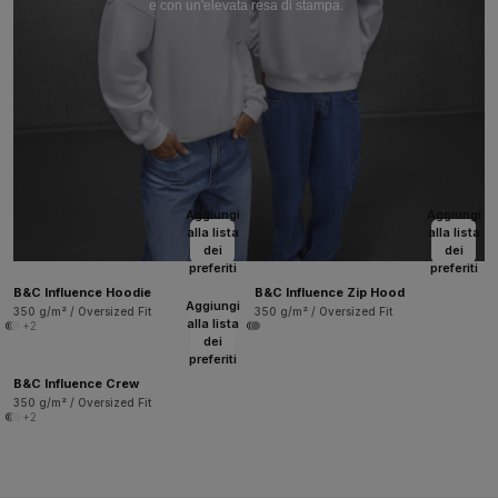
e con un'elevata resa di stampa.
Aggiungi
Aggiungi
alla lista
alla lista
dei
dei
preferiti
preferiti
B&C Influence Hoodie
B&C Influence Zip Hood
Aggiungi
350 g/m² / Oversized Fit
350 g/m² / Oversized Fit
alla lista
+2
dei
preferiti
B&C Influence Crew
350 g/m² / Oversized Fit
+2