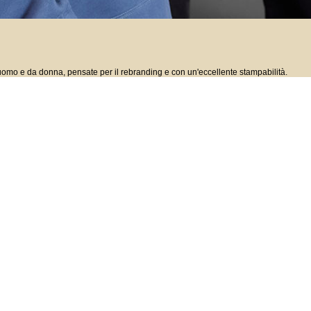
uomo e da donna, pensate per il rebranding e con un'eccellente stampabilità.