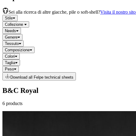
Sei alla ricerca di altre giacche, pile o soft-shell?
Visita il nostro sit
Stile
Collezione
Needs
Genere
Tessuto
Composizione
Colori
Taglia
Peso
Download all Felpe technical sheets
B&C Royal
6 products