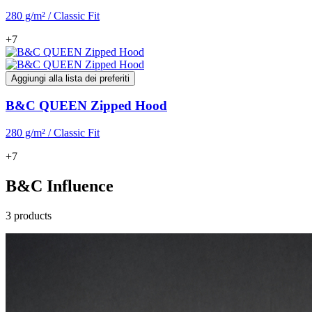
280 g/m² / Classic Fit
+7
Aggiungi alla lista dei preferiti
B&C QUEEN Zipped Hood
280 g/m² / Classic Fit
+7
B&C Influence
3 products