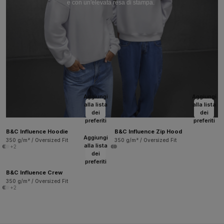
e con un'elevata resa di stampa.
Aggiungi
Aggiungi
alla lista
alla lista
dei
dei
preferiti
preferiti
B&C Influence Hoodie
B&C Influence Zip Hood
Aggiungi
350 g/m² / Oversized Fit
350 g/m² / Oversized Fit
alla lista
+2
dei
preferiti
B&C Influence Crew
350 g/m² / Oversized Fit
+2