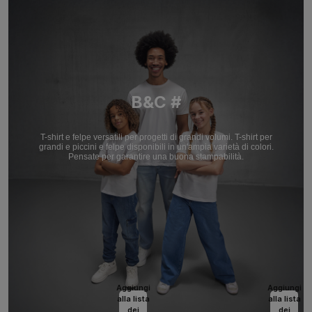
B&C #
T-shirt e felpe versatili per progetti di grandi volumi. T-shirt per
grandi e piccini e felpe disponibili in un'ampia varietà di colori.
Pensate per garantire una buona stampabilità.
Aggiungi
Aggiungi
alla lista
alla lista
dei
dei