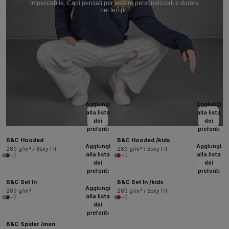
impeccabile. Capi pensati per essere personalizzati e durare
nel tempo.
Aggiungi
Aggiungi
alla lista
alla lista
dei
dei
preferiti
preferiti
B&C Hooded
B&C Hooded /kids
Aggiungi
Aggiungi
280 g/m² / Boxy Fit
280 g/m² / Boxy Fit
alla lista
alla lista
+2
+4
dei
dei
preferiti
preferiti
B&C Set In
B&C Set In /kids
Aggiungi
280 g/m²
280 g/m² / Boxy Fit
alla lista
+2
+2
dei
preferiti
B&C Spider /men