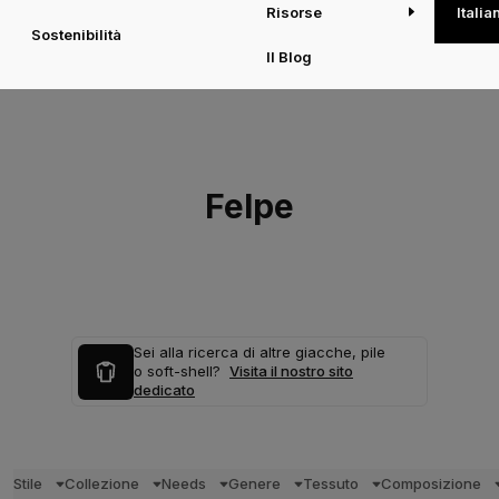
Risorse
Italia
Sostenibilità
Il Blog
Felpe
Sei alla ricerca di altre giacche, pile
o soft-shell?
Visita il nostro sito
dedicato
Stile
Collezione
Needs
Genere
Tessuto
Composizione