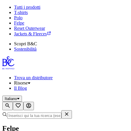
Tutti i prodotti
T-shirts
Polo
Felpe
Reset Outerwear
Jackets & Fleeces
Scopri B&C
Sostenibilità
Trova un distributore
Risorse
Il Blog
Italiano
Felpe