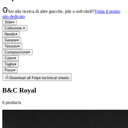
Sei alla ricerca di altre giacche, pile o soft-shell?
Visita il nostro
sito dedicato
Stile
Collezione
Needs
Genere
Tessuto
Composizione
Colori
Taglia
Peso
Download all Felpe technical sheets
B&C Royal
6 products