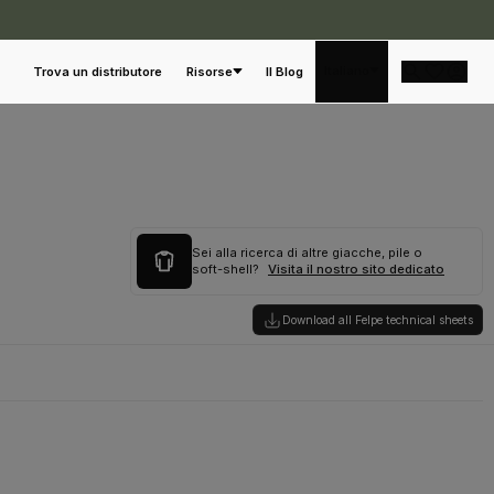
Italiano
Trova un distributore
Risorse
Il Blog
Sei alla ricerca di altre giacche, pile o
soft-shell?
Visita il nostro sito dedicato
Download all Felpe technical sheets