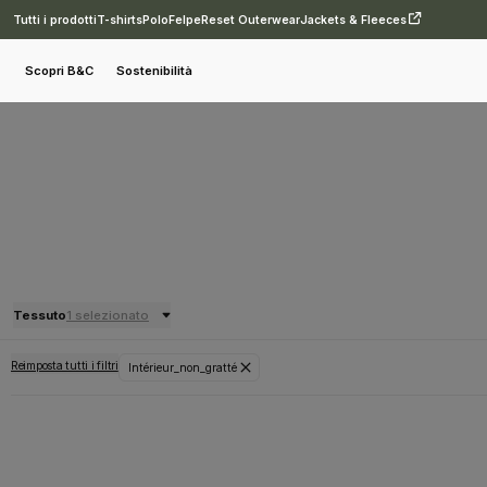
Tutti i prodotti
T-shirts
Polo
Felpe
Reset Outerwear
Jackets & Fleeces
Scopri B&C
Sostenibilità
Tessuto
1 selezionato
Reimposta tutti i filtri
Intérieur_non_gratté