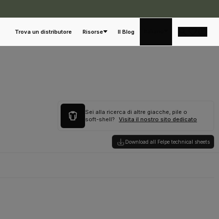
Italiano
Trova un distributore
Risorse
Il Blog
Sei alla ricerca di altre giacche, pile o
soft-shell?
Visita il nostro sito dedicato
Download all Felpe technical sheets