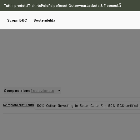
Tutti i prodotti
T-shirts
Polo
Felpe
Reset Outerwear
Jackets & Fleeces
Scopri B&C
Sostenibilità
Composizione
1 selezionato
Reimposta tutti i filtri
50%_Cotton_(investing_in_Better_Cotton*)_-_50%_RCS-certified_r