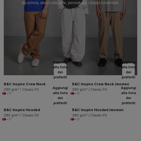
da donna, senza etichette, pensati per i brand sostenibili.
Aggiungi
Aggiungi
alla lista
alla lista
dei
dei
preferiti
preferiti
B&C Inspire Crew Neck
B&C Inspire Crew Neck /women
Aggiungi
Aggiungi
280 g/m² / Classic Fit
280 g/m² / Classic Fit
alla lista
alla lista
+17
+17
dei
dei
preferiti
preferiti
B&C Inspire Hooded
B&C Inspire Hooded /women
280 g/m² / Classic Fit
280 g/m² / Classic Fit
+17
+17