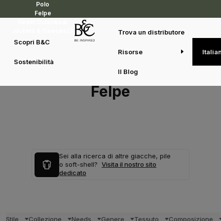
Polo
Felpe
Reset Outerwear
Jackets & Fleeces
Trova un distributore
Scopri B&C
Risorse
Italia
Sostenibilità
Il Blog
Felpe
Sei alla ricerca di altre giacche, pile
o soft-shell?
Visita il nostro sito
dedicato
Stile
Collezione
Needs
Genere
Tessuto
Composizione