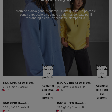
Morbide e avvolgenti. Moderne. Di alta qualità. Felpe con e
senza cappuccio da uomo e da donna, pensate per il
rebranding e con un'eccellente stampabilità.
Aggiungi
Aggiungi
alla lista
alla lista
dei
dei
preferiti
preferiti
B&C KING Crew Neck
B&C QUEEN Crew Neck
Aggiungi
Aggiungi
280 g/m² / Classic Fit
280 g/m² / Classic Fit
alla lista
alla lista
+17
+17
dei
dei
preferiti
preferiti
B&C KING Hooded
B&C QUEEN Hooded
280 g/m² / Classic Fit
280 g/m² / Classic Fit
+17
+17