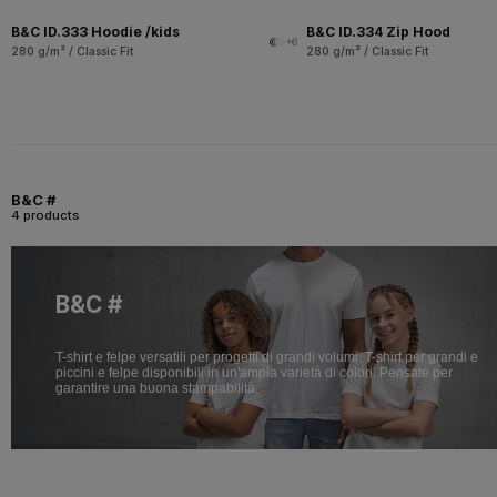
B&C ID.333 Hoodie /kids
B&C ID.334 Zip Hood
+6
280 g/m² / Classic Fit
280 g/m² / Classic Fit
B&C #
4 products
B&C #
T-shirt e felpe versatili per progetti di grandi volumi. T-shirt per grandi e
piccini e felpe disponibili in un'ampia varietà di colori. Pensate per
garantire una buona stampabilità.