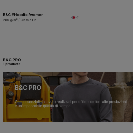
B&C #Hoodie /women
+31
280 g/m² / Classic Fit
B&C PRO
1 products
B&C PRO
Capi essenziali da lavoro realizzati per offrire comfort, alte prestazioni
e un'impeccabile qualità di stampa.