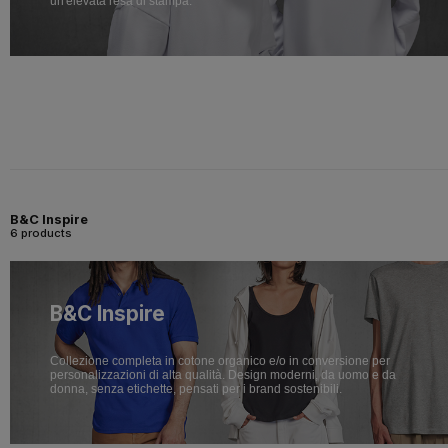
un'elevata resa di stampa.
B&C Inspire
6 products
B&C Inspire
Collezione completa in cotone organico e/o in conversione per
personalizzazioni di alta qualità. Design moderni, da uomo e da
donna, senza etichette, pensati per i brand sostenibili.