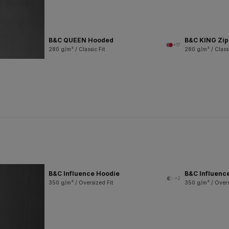
B&C QUEEN Hooded
B&C KING Zi
+17
280 g/m² / Classic Fit
280 g/m² / Classi
B&C Influence Hoodie
B&C Influenc
+2
350 g/m² / Oversized Fit
350 g/m² / Overs