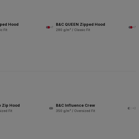
pped Hood
B&C QUEEN Zipped Hood
+7
+7
c Fit
280 g/m² / Classic Fit
e Zip Hood
B&C Influence Crew
+2
ized Fit
350 g/m² / Oversized Fit