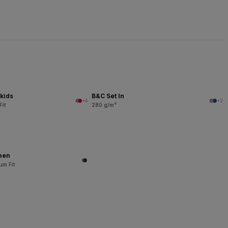
kids
B&C Set In
+4
+2
Fit
280 g/m²
men
um Fit