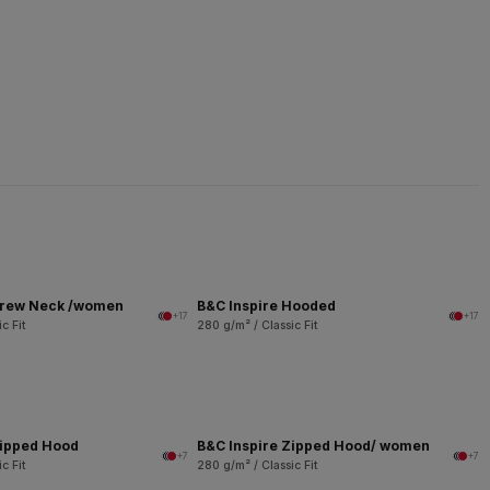
Crew Neck /women
B&C Inspire Hooded
+17
+17
c Fit
280 g/m² / Classic Fit
Zipped Hood
B&C Inspire Zipped Hood/ women
+7
+7
c Fit
280 g/m² / Classic Fit