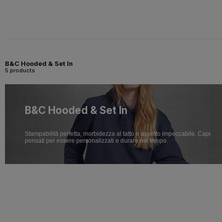
B&C Hooded & Set In
5 products
B&C Hooded & Set In
Stampabilità perfetta, morbidezza al tatto e aspetto impeccabile. Capi
pensati per essere personalizzati e durare nel tempo.