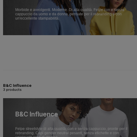
Morbide e avvolgenti. Moderne. Di alta qualità. Felpe con e senza
cappuccio da uomo e da donna, pensate per il rebranding e con
un'eccellente stampabilità.
B&C Influence
3 products
B&C Influence
Felpe streetstyle di alta qualità, con e senza cappuccio, pronte per il
rebranding. Capi gender neutral pesanti, senza etichette e con