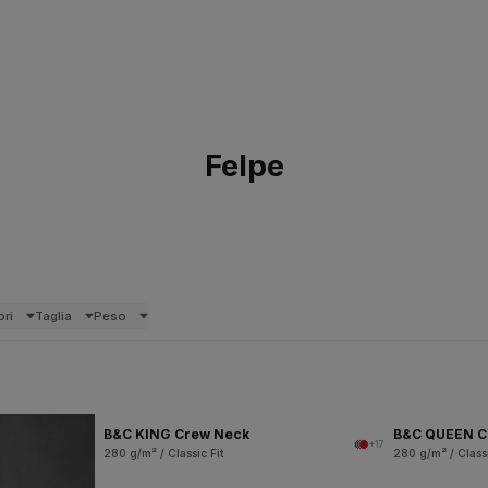
Felpe
ori
Taglia
Peso
B&C KING Crew Neck
B&C QUEEN C
+17
280 g/m² / Classic Fit
280 g/m² / Classi