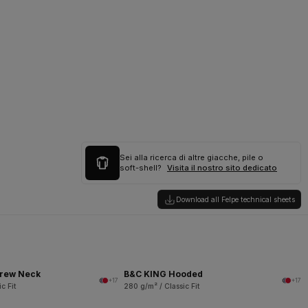
Sei alla ricerca di altre giacche, pile o
soft-shell?
Visita il nostro sito dedicato
Download all Felpe technical sheets
rew Neck
B&C KING Hooded
+17
+17
c Fit
280 g/m² / Classic Fit