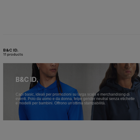
B&C ID.
11 products
B&C ID.
Capi basic, ideali per promozioni su larga scala e merchandising di
eventi. Polo da uomo e da donna, felpe gender neutral senza etichette
e modelli per bambini. Offrono un'ottima stampabilità.