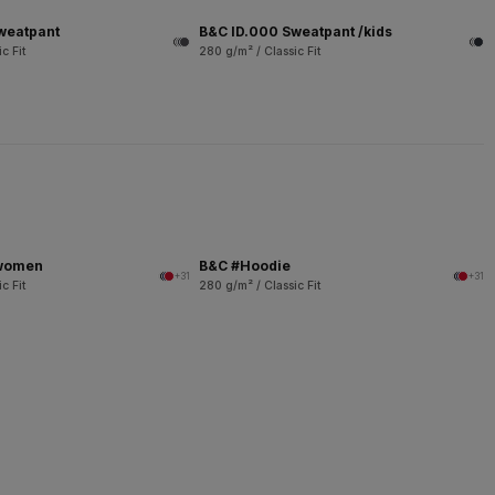
weatpant
B&C ID.000 Sweatpant /kids
c Fit
280 g/m² / Classic Fit
/women
B&C #Hoodie
+31
+31
c Fit
280 g/m² / Classic Fit