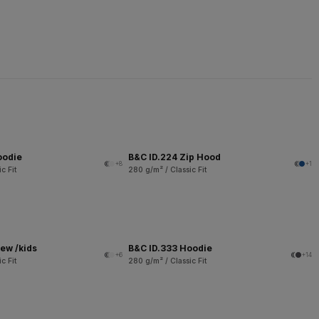
oodie
B&C ID.224 Zip Hood
+8
+1
c Fit
280 g/m² / Classic Fit
ew /kids
B&C ID.333 Hoodie
+6
+14
c Fit
280 g/m² / Classic Fit