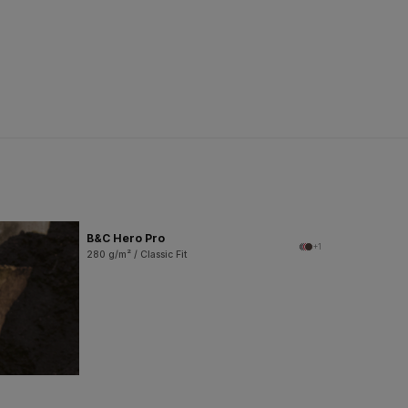
B&C Hero Pro
+1
280 g/m² / Classic Fit