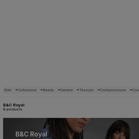
Stile
Collezione
Needs
Genere
Tessuto
Composizione
Col
B&C Royal
6 products
B&C Royal