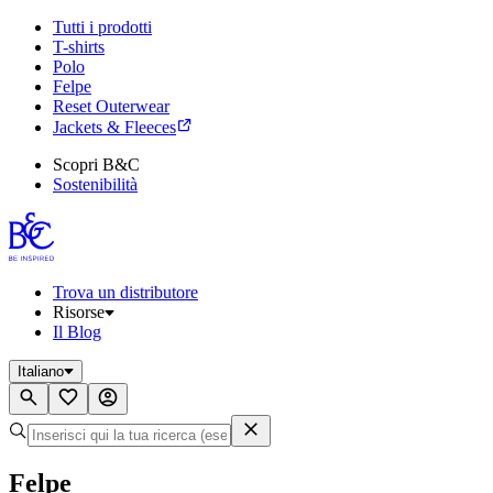
Tutti i prodotti
T-shirts
Polo
Felpe
Reset Outerwear
Jackets & Fleeces
Scopri B&C
Sostenibilità
Trova un distributore
Risorse
Il Blog
Italiano
Felpe