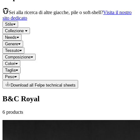
Sei alla ricerca di altre giacche, pile o soft-shell?
Visita il nostro
sito dedicato
Stile
Collezione
Needs
Genere
Tessuto
Composizione
Colori
Taglia
Peso
Download all Felpe technical sheets
B&C Royal
6 products