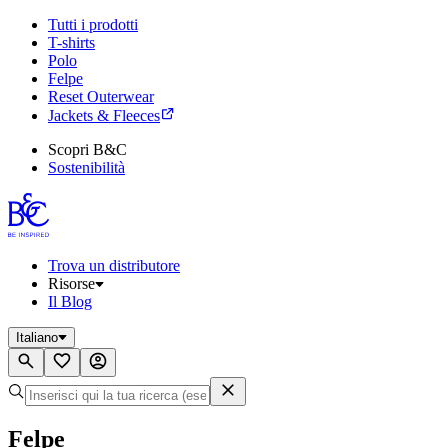
Tutti i prodotti
T-shirts
Polo
Felpe
Reset Outerwear
Jackets & Fleeces
Scopri B&C
Sostenibilità
Trova un distributore
Risorse
Il Blog
Italiano
Felpe