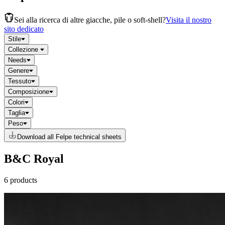
Sei alla ricerca di altre giacche, pile o soft-shell?
Visita il nostro
sito dedicato
Stile
Collezione
Needs
Genere
Tessuto
Composizione
Colori
Taglia
Peso
Download all Felpe technical sheets
B&C Royal
6 products