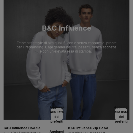
B&C Influence
Felpe streetstyle di alta qualità, con e senza cappuccio, pronte
per il rebranding. Capi gender neutral pesanti, senza etichette
e con un'elevata resa di stampa.
Aggiungi
Aggiungi
alla lista
alla lista
dei
dei
preferiti
preferiti
B&C Influence Hoodie
B&C Influence Zip Hood
Aggiungi