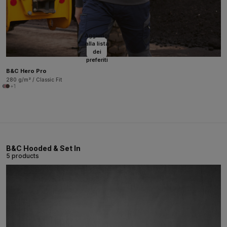
Aggiungi
alla lista
dei
preferiti
B&C Hero Pro
280 g/m² / Classic Fit
+1
B&C Hooded & Set In
5 products