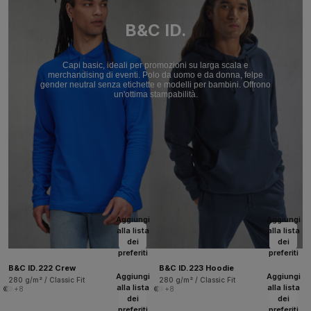
B&C ID.
Capi basic, ideali per promozioni su larga scala e
merchandising di eventi. Polo da uomo e da donna, felpe
gender neutral senza etichette e modelli per bambini. Offrono
un'ottima stampabilità.
Aggiungi
Aggiungi
alla lista
alla lista
dei
dei
preferiti
preferiti
B&C ID.222 Crew
B&C ID.223 Hoodie
Aggiungi
Aggiungi
280 g/m² / Classic Fit
280 g/m² / Classic Fit
alla lista
alla lista
+8
+8
dei
dei
preferiti
preferiti