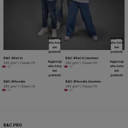
Aggiungi
Aggiungi
alla lista
alla lista
dei
dei
preferiti
preferiti
B&C #Set In
B&C #Set In /women
Aggiungi
Aggiungi
280 g/m² / Classic Fit
280 g/m² / Classic Fit
alla lista
alla lista
+31
+31
dei
dei
preferiti
preferiti
B&C #Hoodie
B&C #Hoodie /women
280 g/m² / Classic Fit
280 g/m² / Classic Fit
+31
+31
B&C PRO