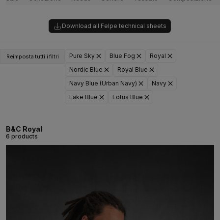
Download all Felpe technical sheets
Pure Sky
Blue Fog
Royal
Reimposta tutti i filtri
Nordic Blue
Royal Blue
Navy Blue (Urban Navy)
Navy
Lake Blue
Lotus Blue
B&C Royal
6 products