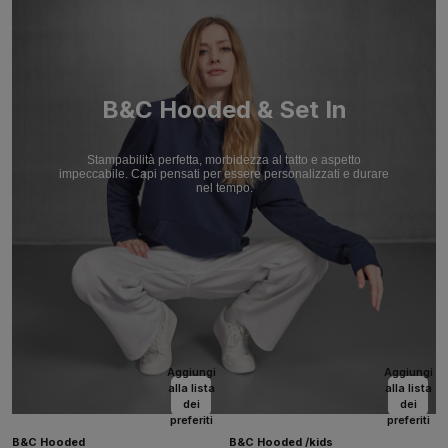
B&C Hooded & Set In
Stampabilità perfetta, morbidezza al tatto e aspetto
impeccabile. Capi pensati per essere personalizzati e durare
nel tempo.
Aggiungi
Aggiungi
alla lista
alla lista
dei
dei
preferiti
preferiti
B&C Hooded
B&C Hooded /kids