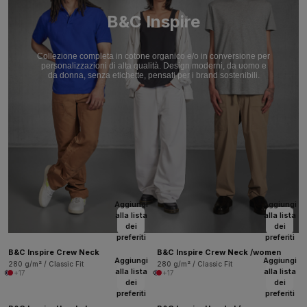
B&C Inspire
Collezione completa in cotone organico e/o in conversione per
personalizzazioni di alta qualità. Design moderni, da uomo e
da donna, senza etichette, pensati per i brand sostenibili.
Aggiungi
Aggiungi
alla lista
alla lista
dei
dei
preferiti
preferiti
B&C Inspire Crew Neck
B&C Inspire Crew Neck /women
Aggiungi
Aggiungi
280 g/m² / Classic Fit
280 g/m² / Classic Fit
alla lista
alla lista
+17
+17
dei
dei
preferiti
preferiti