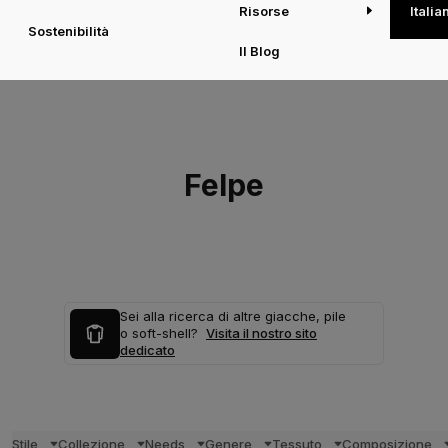
Risorse
Italia
Sostenibilità
Il Blog
Felpe
Sei alla ricerca di altre giacche, pile
o soft-shell?
Visita il nostro sito
dedicato
Stile
Collezione
Needs
Genere
Tessuto
Composizione