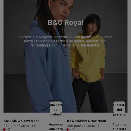
B&C Royal
Morbide e avvolgenti. Moderne. Di alta qualità. Felpe con e
senza cappuccio da uomo e da donna, pensate per il
rebranding e con un'eccellente stampabilità.
Aggiungi
Aggiungi
alla lista
alla lista
dei
dei
preferiti
preferiti
B&C KING Crew Neck
B&C QUEEN Crew Neck
Aggiungi
Aggiungi
280 g/m² / Classic Fit
280 g/m² / Classic Fit
alla lista
alla lista
+17
+17