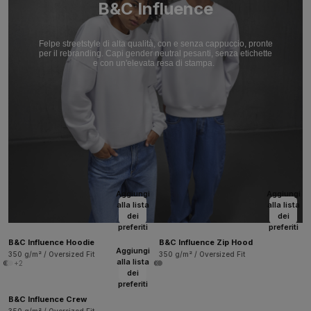
B&C Influence
Felpe streetstyle di alta qualità, con e senza cappuccio, pronte
per il rebranding. Capi gender neutral pesanti, senza etichette
e con un'elevata resa di stampa.
Aggiungi
Aggiungi
alla lista
alla lista
dei
dei
preferiti
preferiti
B&C Influence Hoodie
B&C Influence Zip Hood
Aggiungi
350 g/m² / Oversized Fit
350 g/m² / Oversized Fit
alla lista
+2
dei
preferiti
B&C Influence Crew