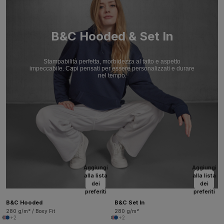
B&C Hooded & Set In
Stampabilità perfetta, morbidezza al tatto e aspetto
impeccabile. Capi pensati per essere personalizzati e durare
nel tempo.
Aggiungi
Aggiungi
alla lista
alla lista
dei
dei
preferiti
preferiti
B&C Hooded
B&C Set In
280 g/m² / Boxy Fit
280 g/m²
+2
+2