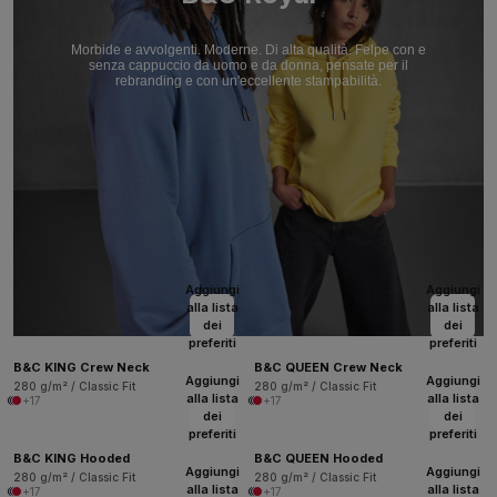
Morbide e avvolgenti. Moderne. Di alta qualità. Felpe con e
senza cappuccio da uomo e da donna, pensate per il
rebranding e con un'eccellente stampabilità.
Aggiungi
Aggiungi
alla lista
alla lista
dei
dei
preferiti
preferiti
B&C KING Crew Neck
B&C QUEEN Crew Neck
Aggiungi
Aggiungi
280 g/m² / Classic Fit
280 g/m² / Classic Fit
alla lista
alla lista
+17
+17
dei
dei
preferiti
preferiti
B&C KING Hooded
B&C QUEEN Hooded
Aggiungi
Aggiungi
280 g/m² / Classic Fit
280 g/m² / Classic Fit
alla lista
alla lista
+17
+17