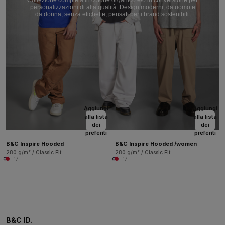
personalizzazioni di alta qualità. Design moderni, da uomo e
da donna, senza etichette, pensati per i brand sostenibili.
Aggiungi
Aggiungi
alla lista
alla lista
dei
dei
preferiti
preferiti
B&C Inspire Hooded
B&C Inspire Hooded /women
280 g/m² / Classic Fit
280 g/m² / Classic Fit
+17
+17
B&C ID.