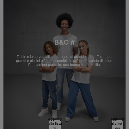
B&C #
T-shirt e felpe versatili per progetti di grandi volumi. T-shirt per
grandi e piccini e felpe disponibili in un'ampia varietà di colori.
Pensate per garantire una buona stampabilità.
Aggiungi
Aggiungi
alla lista
alla lista
dei
dei