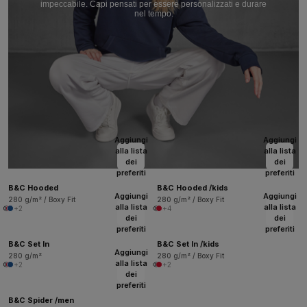
impeccabile. Capi pensati per essere personalizzati e durare
nel tempo.
Aggiungi
Aggiungi
alla lista
alla lista
dei
dei
preferiti
preferiti
B&C Hooded
B&C Hooded /kids
Aggiungi
Aggiungi
280 g/m² / Boxy Fit
280 g/m² / Boxy Fit
alla lista
alla lista
+2
+4
dei
dei
preferiti
preferiti
B&C Set In
B&C Set In /kids
Aggiungi
280 g/m²
280 g/m² / Boxy Fit
alla lista
+2
+2
dei
preferiti
B&C Spider /men