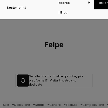
Risorse
Italia
Sostenibilità
Il Blog
Felpe
Sei alla ricerca di altre giacche, pile
o soft-shell?
Visita il nostro sito
dedicato
Stile
Collezione
Needs
Genere
Tessuto
Composizione