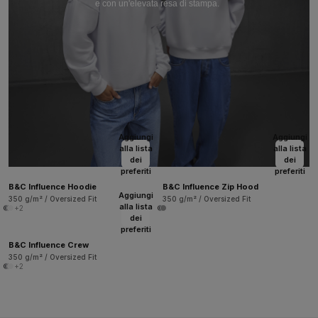
e con un'elevata resa di stampa.
Aggiungi
Aggiungi
alla lista
alla lista
dei
dei
preferiti
preferiti
B&C Influence Hoodie
B&C Influence Zip Hood
Aggiungi
350 g/m² / Oversized Fit
350 g/m² / Oversized Fit
alla lista
+2
dei
preferiti
B&C Influence Crew
350 g/m² / Oversized Fit
+2