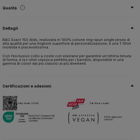
Qualità
100% cotone preristretto ritorto ad anello
Dettagli
Taglia
1-2*,
3-4,
5-6,
7-8,
9-11,
12-14
B&C Exact 150 /kids, realizzata in 100% cotone ring-spun single jersey di
alta qualità per una migliore superficie di personalizzazione, è una T-Shirt
Peso
morbida e piacevolissima.
145 g/m²
Con l’esclusivo collo a coste con elastane per garantire un'ottima tenuta
Imballaggio
di forma, è la t-shirt classica perfetta per i bambini, disponibile in una
gamma di colori dai più classici ai più divertenti.
10 pz/pacco & 100 pz/cartone
Istruzioni di lavaggio
Certificazioni e adesioni
Tutti i nostri prodotti sono testati e approvati per tutte le tecniche di
stampa.
Fairly Made TK300
Fair Wear Leader
Scheda tecnica
Taglie e misure
OEKOTEX Standard 100
PETA-Approved
certified by Centexbel -
VEGAN
2204091