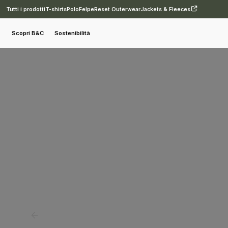
Tutti i prodotti
T-shirts
Polo
Felpe
Reset Outerwear
Jackets & Fleeces
T-shirt
T-shirt
B&C Exact 150 /kids
Scopri B&C
Sostenibilità