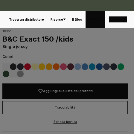
Italiano
Trova un distributore
Risorse
Il Blog
TK300
B&C Exact 150 /kids
Single jersey
Colori
001
002
003
004
200
210
220
235
310
430
441
470
410
450
480
520
WHITE
BLACK
NAVY
RED
YELLOW
GOLD
APRICOT
ORANGE
FUCHSIA
370
AZURE
ATOLL
DENIM
SKY BLUE
ROYAL BLUE
LIGHT NAVY
KELLY GREEN
BURGUNDY
600
540
620
ASH
TTLE GREEN
SPORT GREY
Aggiungi alla lista dei preferiti
Tracciabilità
Scheda tecnica