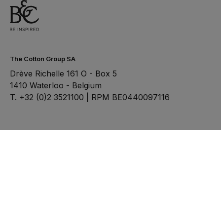
The Cotton Group SA
Drève Richelle 161 O - Box 5
1410 Waterloo - Belgium
T. +32 (0)2 3521100 | RPM BE0440097116