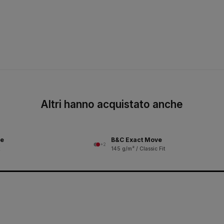
Altri hanno acquistato anche
ve
B&C Exact Move
+2
145 g/m² / Classic Fit