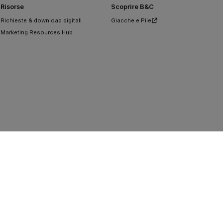
Risorse
Scoprire B&C
Richieste & download digitali
Giacche e Pile
Marketing Resources Hub