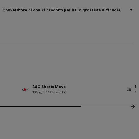
Convertitore di codici prodotto per il tuo grossista di fiducia
B&C Shorts Move
B&
+1
185 g/m² / Classic Fit
18