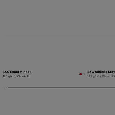
B&C Exact V-neck
B&C Athletic Mo
+3
145 g/m² / Classic Fit
145 g/m² / Classic Fit