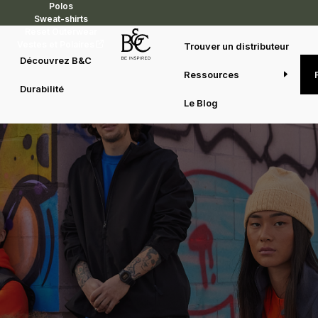
Polos
Sweat-shirts
Reset Outerwear
Vestes et Polaires
Trouver un distributeur
Découvrez B&C
La performance responsable réinventée
Ressources
Durabilité
B&C Reset Outerwear
Le Blog