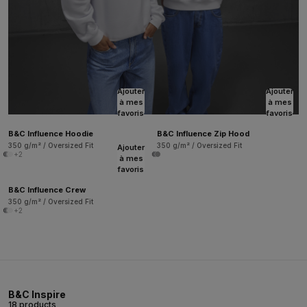
Ajouter
Ajouter
à mes
à mes
favoris
favoris
B&C Influence Hoodie
B&C Influence Zip Hood
350 g/m² / Oversized Fit
350 g/m² / Oversized Fit
Ajouter
+2
à mes
favoris
B&C Influence Crew
350 g/m² / Oversized Fit
+2
B&C Inspire
18 products