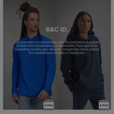
B&C ID.
Les essentiels incontournables pour les promotions à grande
échelle et le merchandising événementiel. Polos genrés et
sweatshirts neutres sans étiquette, incluant des styles enfants.
Tous parfaitement adaptés à l’impression.
Ajouter
Ajouter
à mes
à mes
favoris
favoris