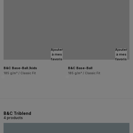
Ajouter
Ajouter
à mes
à mes
favoris
favoris
B&C Base-Ball /kids
B&C Base-Ball
185 g/m² / Classic Fit
185 g/m² / Classic Fit
B&C Triblend
4 products