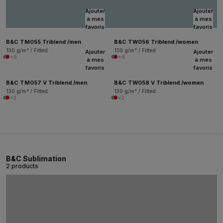
Ajouter
Ajouter
à mes
à mes
favoris
favoris
B&C TM055 Triblend /men
B&C TW056 Triblend /women
130 g/m² / Fitted
130 g/m² / Fitted
Ajouter
Ajouter
+6
+6
à mes
à mes
favoris
favoris
B&C TM057 V Triblend /men
B&C TW058 V Triblend /women
130 g/m² / Fitted
130 g/m² / Fitted
+2
+2
B&C Sublimation
2 products