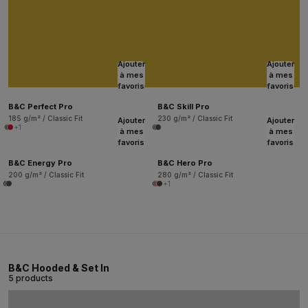
Ajouter
Ajouter
à mes
à mes
favoris
favoris
B&C Perfect Pro
B&C Skill Pro
185 g/m² / Classic Fit
230 g/m² / Classic Fit
Ajouter
Ajouter
+1
à mes
à mes
favoris
favoris
B&C Energy Pro
B&C Hero Pro
200 g/m² / Classic Fit
280 g/m² / Classic Fit
+1
B&C Hooded & Set In
5 products