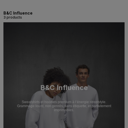
B&C Influence
3 products
B&C Influence
Sweatshirts et hoodies premium à l’énergie streetstyle.
Grammage lourd, non genrés, sans étiquette, et parfaitement
imprimables.