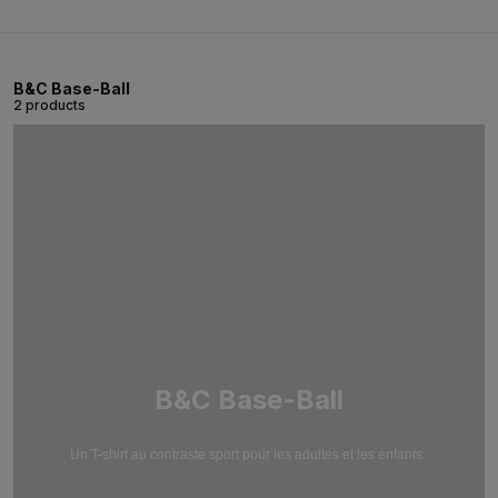
B&C Base-Ball
2 products
B&C Base-Ball
Un T-shirt au contraste sport pour les adultes et les enfants.