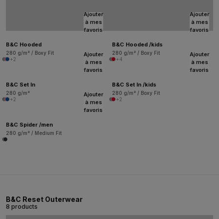
Ajouter
Ajouter
à mes
à mes
favoris
favoris
B&C Hooded
B&C Hooded /kids
280 g/m² / Boxy Fit
280 g/m² / Boxy Fit
Ajouter
Ajouter
+2
+4
à mes
à mes
favoris
favoris
B&C Set In
B&C Set In /kids
280 g/m²
280 g/m² / Boxy Fit
Ajouter
+2
+2
à mes
favoris
B&C Spider /men
280 g/m² / Medium Fit
B&C Reset Outerwear
8 products