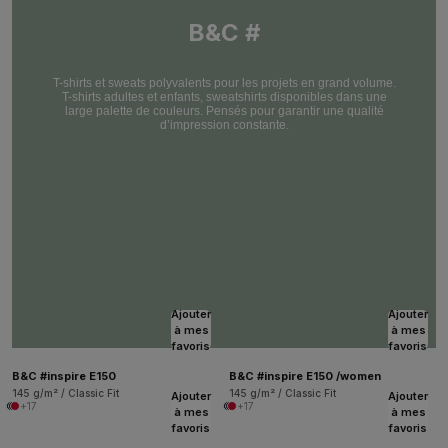
B&C #
T-shirts et sweats polyvalents pour les projets en grand volume.
T-shirts adultes et enfants, sweatshirts disponibles dans une
large palette de couleurs. Pensés pour garantir une qualité
d’impression constante.
Ajouter
Ajouter
à mes
à mes
favoris
favoris
B&C #inspire E150
B&C #inspire E150 /women
145 g/m² / Classic Fit
145 g/m² / Classic Fit
Ajouter
Ajouter
+17
+17
à mes
à mes
favoris
favoris