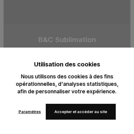
B&C Sublimation
Duo de T-shirts 100 % polyester recyclé, pensé pour la
sublimation professionnelle. Optimisé pour des impressions
Utilisation des cookies
haute définition.
Nous utilisons des cookies à des fins
opérationnelles, d'analyses statistiques,
afin de personnaliser votre expérience.
Paramètres
Accepter et accéder au site
Ajouter
Ajouter
à mes
à mes
favoris
favoris