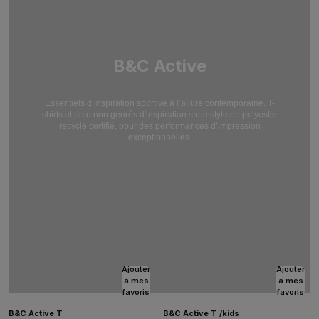
B&C Active
Essentiels d’inspiration sportive à l’allure contemporaine. T-
shirts et polo non genrés d'inspiration streetstyle en polyester
recyclé certifié, pour des performances d’impression
exceptionnelles.
Ajouter
Ajouter
à mes
à mes
favoris
favoris
B&C Active T
B&C Active T /kids