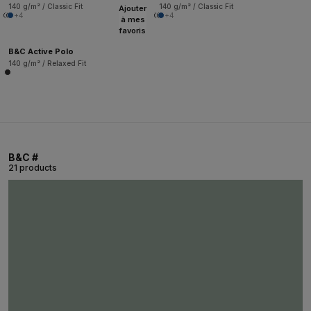
140 g/m² / Classic Fit
140 g/m² / Classic Fit
Ajouter
+4
+4
à mes
favoris
B&C Active Polo
140 g/m² / Relaxed Fit
B&C #
21 products