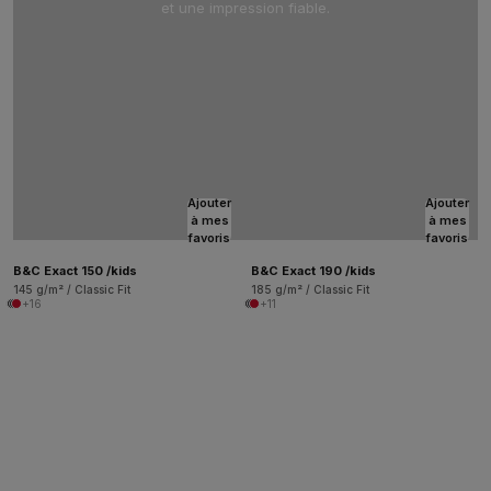
et une impression fiable.
Ajouter
Ajouter
à mes
à mes
favoris
favoris
B&C Exact 150 /kids
B&C Exact 190 /kids
145 g/m² / Classic Fit
185 g/m² / Classic Fit
+16
+11