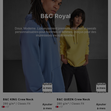
B&C Royal
Doux. Moderne. Luxueusement premium. Hoodies et sweats
personnalisables pour hommes et femmes, conçus pour des
impressions exceptionnelles.
Ajouter
Ajouter
à mes
à mes
favoris
favoris
B&C KING Crew Neck
B&C QUEEN Crew Neck
280 g/m² / Classic Fit
280 g/m² / Classic Fit
Ajouter
Ajouter
+17
+17
à mes
à mes