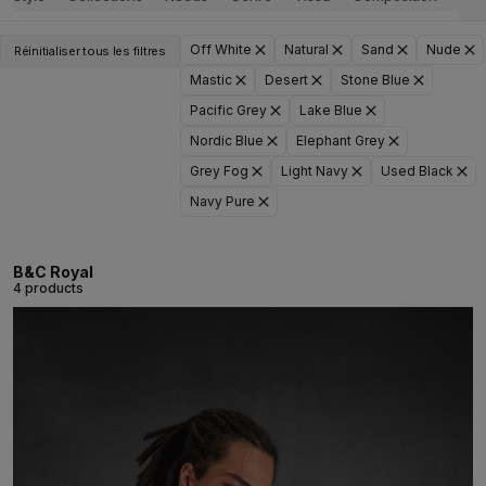
Off White
Natural
Sand
Nude
Réinitialiser tous les filtres
Mastic
Desert
Stone Blue
Pacific Grey
Lake Blue
Nordic Blue
Elephant Grey
Grey Fog
Light Navy
Used Black
Navy Pure
B&C Royal
4 products