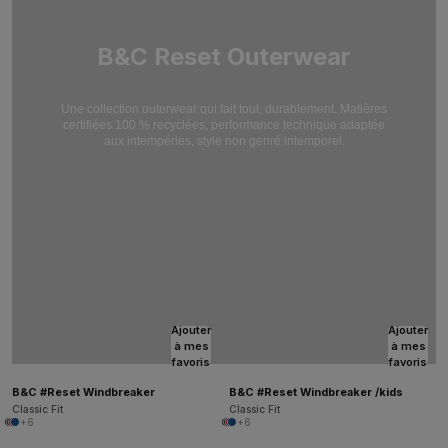
B&C Reset Outerwear
Une collection outerwear qui fait tout, durablement. Matières
certifiées 100 % recyclées,
performance technique adaptée
aux intempéries, style non genré intemporel.
Ajouter
Ajouter
à mes
à mes
favoris
favoris
B&C #Reset Windbreaker
B&C #Reset Windbreaker /kids
Classic Fit
Classic Fit
+6
+6