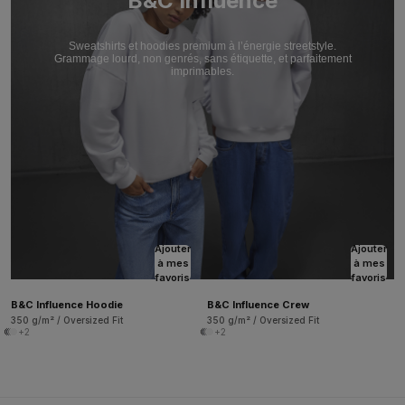
B&C Influence
Sweatshirts et hoodies premium à l’énergie streetstyle.
Grammage lourd, non genrés, sans étiquette, et parfaitement
imprimables.
Ajouter
Ajouter
à mes
à mes
favoris
favoris
B&C Influence Hoodie
B&C Influence Crew
350 g/m² / Oversized Fit
350 g/m² / Oversized Fit
+2
+2