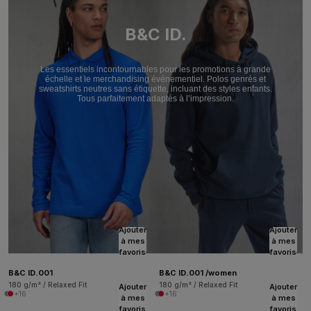
B&C ID.
Les essentiels incontournables pour les promotions à grande
échelle et le merchandising événementiel. Polos genrés et
sweatshirts neutres sans étiquette, incluant des styles enfants.
Tous parfaitement adaptés à l’impression.
Ajouter
Ajouter
à mes
à mes
favoris
favoris
B&C ID.001
B&C ID.001 /women
180 g/m² / Relaxed Fit
180 g/m² / Relaxed Fit
Ajouter
Ajouter
+16
+16
à mes
à mes
favoris
favoris