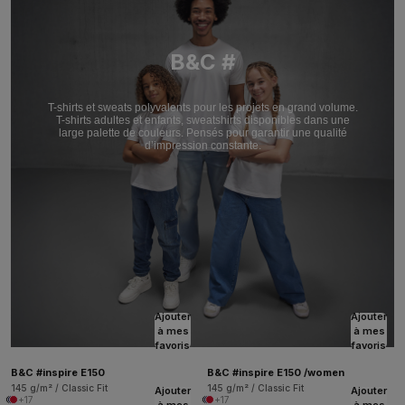
B&C #
T-shirts et sweats polyvalents pour les projets en grand volume.
T-shirts adultes et enfants, sweatshirts disponibles dans une
large palette de couleurs. Pensés pour garantir une qualité
d’impression constante.
Ajouter
Ajouter
à mes
à mes
favoris
favoris
B&C #inspire E150
B&C #inspire E150 /women
145 g/m² / Classic Fit
145 g/m² / Classic Fit
Ajouter
Ajouter
+17
+17
à mes
à mes