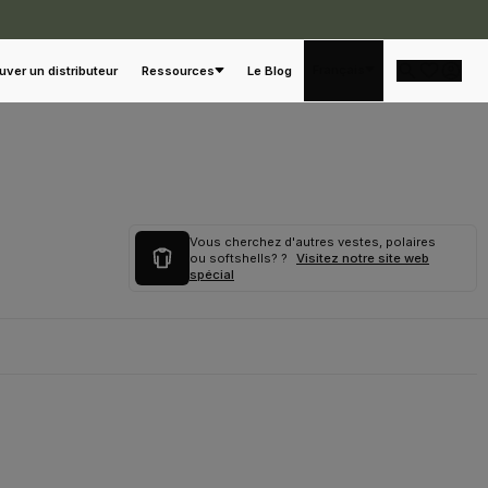
Français
uver un distributeur
Ressources
Le Blog
Vous cherchez d'autres vestes, polaires
ou softshells? ?
Visitez notre site web
spécial