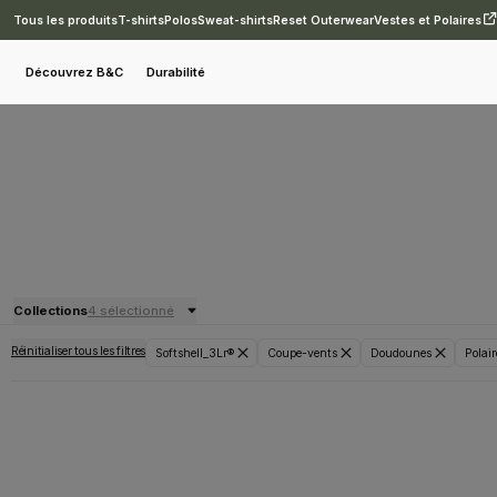
Tous les produits
T-shirts
Polos
Sweat-shirts
Reset Outerwear
Vestes et Polaires
Découvrez B&C
Durabilité
Collections
4 sélectionné
Réinitialiser tous les filtres
Softshell_3Lr®
Coupe-vents
Doudounes
Polair