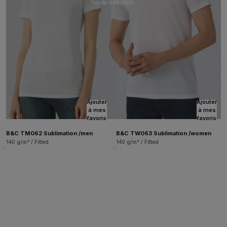
haute définition.
Ajouter
Ajouter
à mes
à mes
favoris
favoris
B&C TM062 Sublimation /men
B&C TW063 Sublimation /women
140 g/m² / Fitted
140 g/m² / Fitted