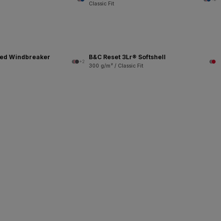
Classic Fit
ned Windbreaker
B&C Reset 3Lr® Softshell
+2
300 g/m² / Classic Fit