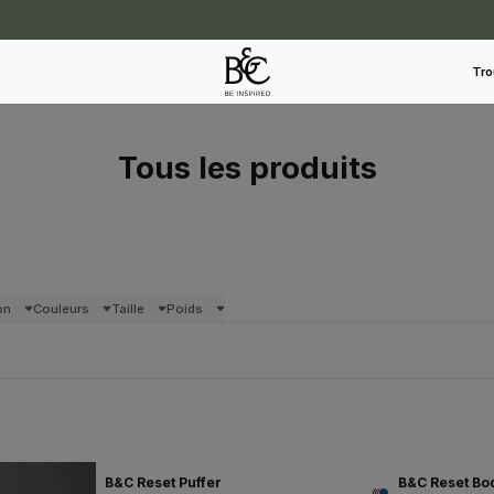
Tro
Tous les produits
on
Couleurs
Taille
Poids
B&C Reset Puffer
B&C Reset B