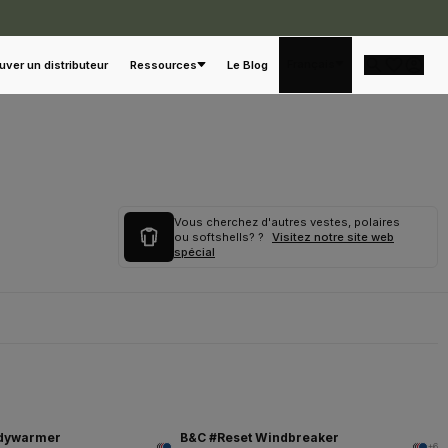
Français
uver un distributeur
Ressources
Le Blog
Vous cherchez d'autres vestes, polaires
ou softshells? ?
Visitez notre site web
spécial
odywarmer
B&C #Reset Windbreaker
+6