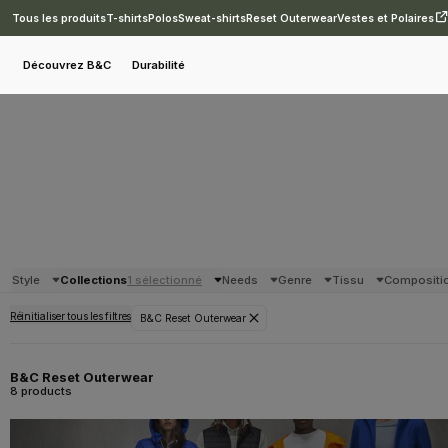
Tous les produits
T-shirts
Polos
Sweat-shirts
Reset Outerwear
Vestes et Polaires
Découvrez B&C
Durabilité
Style
Collections
1 sélectionné
Needs
Genre
Tissu
Compositi
Réinitialiser tous les filtres
B&C Reset Outerwear
B&C Reset Outerwear
8 products