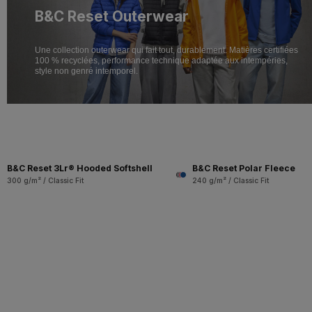
B&C Reset Outerwear
Une collection outerwear qui fait tout, durablement. Matières certifiées
100 % recyclées,
performance technique adaptée aux intempéries,
style non genré intemporel.
B&C Reset 3Lr® Hooded Softshell
B&C Reset Polar Fleece
300 g/m² / Classic Fit
240 g/m² / Classic Fit