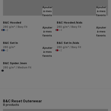
Ajouter
Ajouter
à mes
à mes
favoris
favoris
B&C Hooded
B&C Hooded /kids
280 g/m² / Boxy Fit
280 g/m² / Boxy Fit
Ajouter
Ajouter
+2
+4
à mes
à mes
favoris
favoris
B&C Set In
B&C Set In /kids
280 g/m²
280 g/m² / Boxy Fit
Ajouter
+2
+2
à mes
favoris
B&C Spider /men
280 g/m² / Medium Fit
B&C Reset Outerwear
8 products