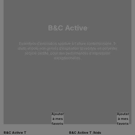
B&C Active
Essentiels d’inspiration sportive à l’allure contemporaine. T-
shirts et polo non genrés d'inspiration streetstyle en polyester
recyclé certifié, pour des performances d’impression
exceptionnelles.
Ajouter
Ajouter
à mes
à mes
favoris
favoris
B&C Active T
B&C Active T /kids