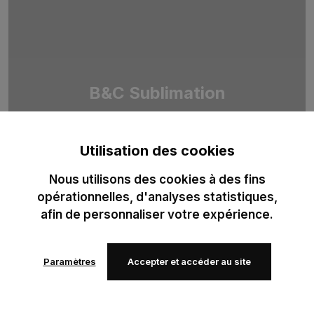
B&C Sublimation
Duo de T-shirts 100 % polyester recyclé, pensé pour la
sublimation professionnelle. Optimisé pour des impressions
Utilisation des cookies
haute définition.
Nous utilisons des cookies à des fins
opérationnelles, d'analyses statistiques,
afin de personnaliser votre expérience.
Paramètres
Accepter et accéder au site
Ajouter
Ajouter
à mes
à mes
favoris
favoris