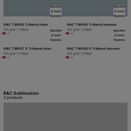
Ajouter
Ajouter
à mes
à mes
favoris
favoris
B&C TM055 Triblend /men
B&C TW056 Triblend /women
130 g/m² / Fitted
130 g/m² / Fitted
Ajouter
Ajouter
+6
+6
à mes
à mes
favoris
favoris
B&C TM057 V Triblend /men
B&C TW058 V Triblend /women
130 g/m² / Fitted
130 g/m² / Fitted
+2
+2
B&C Sublimation
2 products