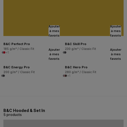
Ajouter
Ajouter
à mes
à mes
favoris
favoris
B&C Perfect Pro
B&C Skill Pro
185 g/m² / Classic Fit
230 g/m² / Classic Fit
Ajouter
Ajouter
+1
à mes
à mes
favoris
favoris
B&C Energy Pro
B&C Hero Pro
200 g/m² / Classic Fit
280 g/m² / Classic Fit
+1
B&C Hooded & Set In
5 products