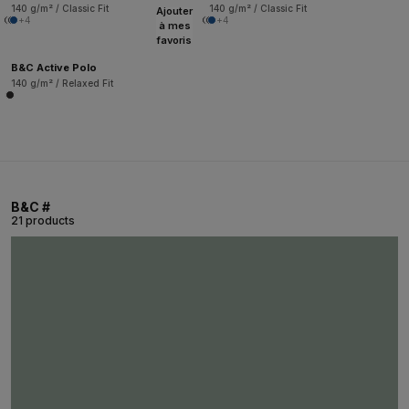
140 g/m² / Classic Fit
140 g/m² / Classic Fit
Ajouter
+4
+4
à mes
favoris
B&C Active Polo
140 g/m² / Relaxed Fit
B&C #
21 products