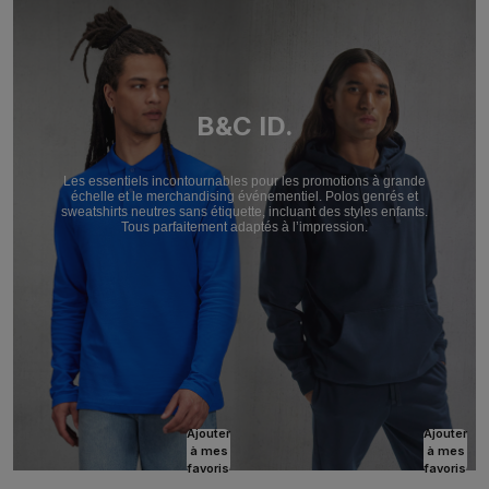
B&C ID.
Les essentiels incontournables pour les promotions à grande
échelle et le merchandising événementiel. Polos genrés et
sweatshirts neutres sans étiquette, incluant des styles enfants.
Tous parfaitement adaptés à l’impression.
Ajouter
Ajouter
à mes
à mes
favoris
favoris