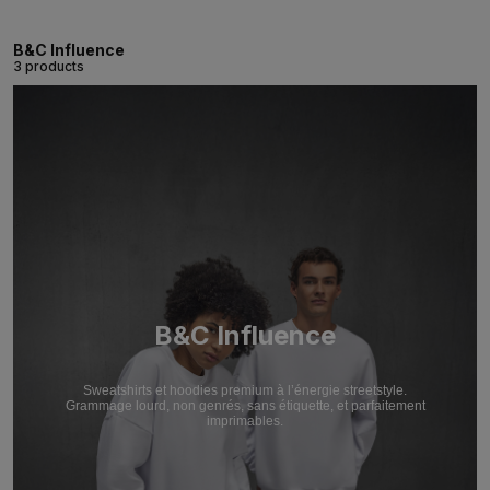
B&C Influence
3 products
B&C Influence
Sweatshirts et hoodies premium à l’énergie streetstyle.
Grammage lourd, non genrés, sans étiquette, et parfaitement
imprimables.