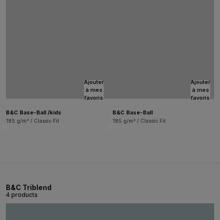
Ajouter
Ajouter
à mes
à mes
favoris
favoris
B&C Base-Ball /kids
B&C Base-Ball
185 g/m² / Classic Fit
185 g/m² / Classic Fit
B&C Triblend
4 products