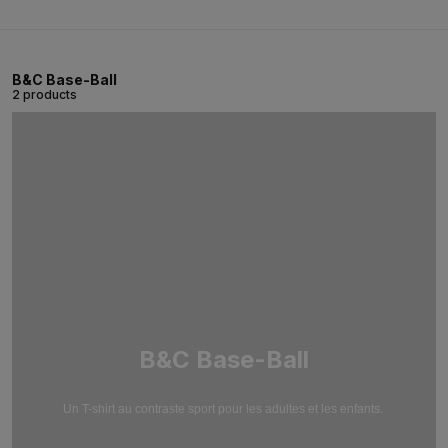
B&C Base-Ball
2 products
B&C Base-Ball
Un T-shirt au contraste sport pour les adultes et les enfants.