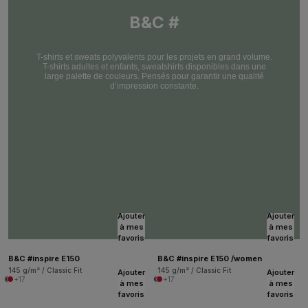
B&C #
T-shirts et sweats polyvalents pour les projets en grand volume.
T-shirts adultes et enfants, sweatshirts disponibles dans une
large palette de couleurs. Pensés pour garantir une qualité
d’impression constante.
Ajouter
Ajouter
à mes
à mes
favoris
favoris
B&C #inspire E150
B&C #inspire E150 /women
145 g/m² / Classic Fit
145 g/m² / Classic Fit
Ajouter
Ajouter
+17
+17
à mes
à mes
favoris
favoris