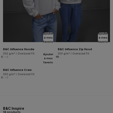
Ajouter
Ajouter
à mes
à mes
favoris
favoris
B&C Influence Hoodie
B&C Influence Zip Hood
350 g/m² / Oversized Fit
350 g/m² / Oversized Fit
Ajouter
+2
à mes
favoris
B&C Influence Crew
350 g/m² / Oversized Fit
+2
B&C Inspire
18 products