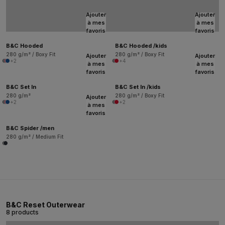
Ajouter
Ajouter
à mes
à mes
favoris
favoris
B&C Hooded
B&C Hooded /kids
280 g/m² / Boxy Fit
280 g/m² / Boxy Fit
Ajouter
Ajouter
+2
+4
à mes
à mes
favoris
favoris
B&C Set In
B&C Set In /kids
280 g/m²
280 g/m² / Boxy Fit
Ajouter
+2
+2
à mes
favoris
B&C Spider /men
280 g/m² / Medium Fit
B&C Reset Outerwear
8 products