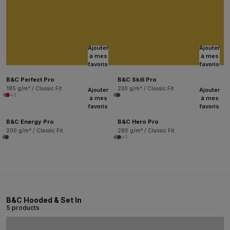
Ajouter
Ajouter
à mes
à mes
favoris
favoris
B&C Perfect Pro
B&C Skill Pro
185 g/m² / Classic Fit
230 g/m² / Classic Fit
Ajouter
Ajouter
+1
à mes
à mes
favoris
favoris
B&C Energy Pro
B&C Hero Pro
200 g/m² / Classic Fit
280 g/m² / Classic Fit
+1
B&C Hooded & Set In
5 products