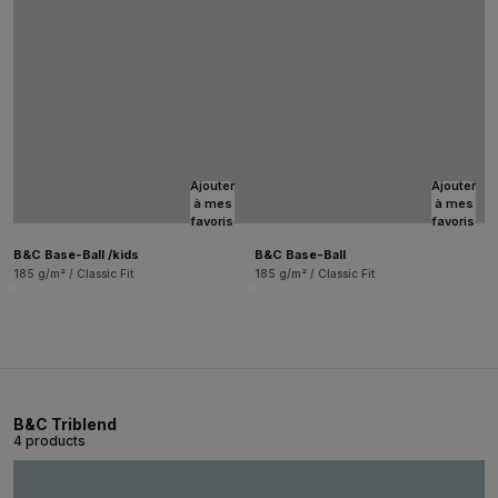
Ajouter
Ajouter
à mes
à mes
favoris
favoris
B&C Base-Ball /kids
B&C Base-Ball
185 g/m² / Classic Fit
185 g/m² / Classic Fit
B&C Triblend
4 products