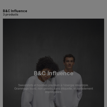
B&C Influence
3 products
B&C Influence
Sweatshirts et hoodies premium à l’énergie streetstyle.
Grammage lourd, non genrés, sans étiquette, et parfaitement
imprimables.