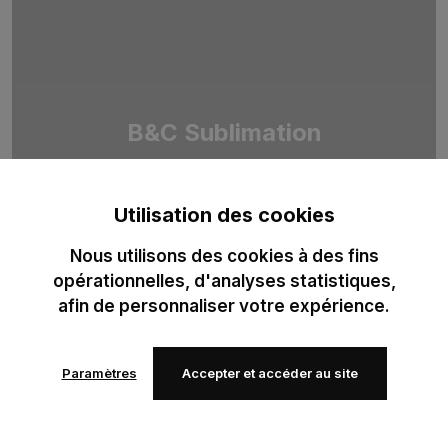
B&C Sublimation
Duo de T-shirts 100 % polyester recyclé, pensé pour la
sublimation professionnelle. Optimisé pour des impressions
Utilisation des cookies
haute définition.
Nous utilisons des cookies à des fins
opérationnelles, d'analyses statistiques,
afin de personnaliser votre expérience.
Paramètres
Accepter et accéder au site
Ajouter
Ajouter
à mes
à mes
favoris
favoris