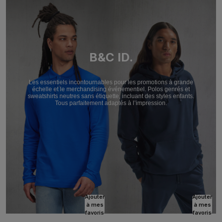
B&C ID.
Les essentiels incontournables pour les promotions à grande
échelle et le merchandising événementiel. Polos genrés et
sweatshirts neutres sans étiquette, incluant des styles enfants.
Tous parfaitement adaptés à l’impression.
Ajouter
Ajouter
à mes
à mes
favoris
favoris