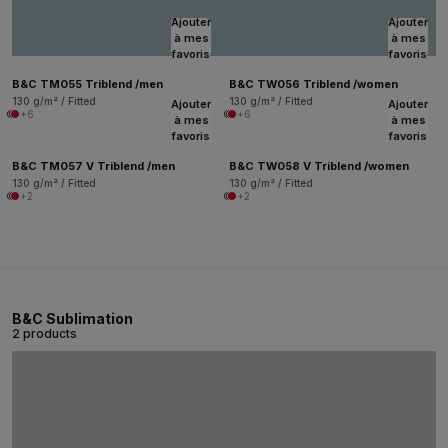
Ajouter
Ajouter
à mes
à mes
favoris
favoris
B&C TM055 Triblend /men
B&C TW056 Triblend /women
130 g/m² / Fitted
130 g/m² / Fitted
Ajouter
Ajouter
+6
+6
à mes
à mes
favoris
favoris
B&C TM057 V Triblend /men
B&C TW058 V Triblend /women
130 g/m² / Fitted
130 g/m² / Fitted
+2
+2
B&C Sublimation
2 products