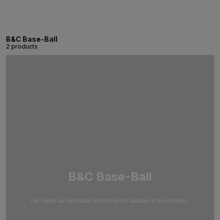
B&C Base-Ball
2 products
B&C Base-Ball
Un T-shirt au contraste sport pour les adultes et les enfants.