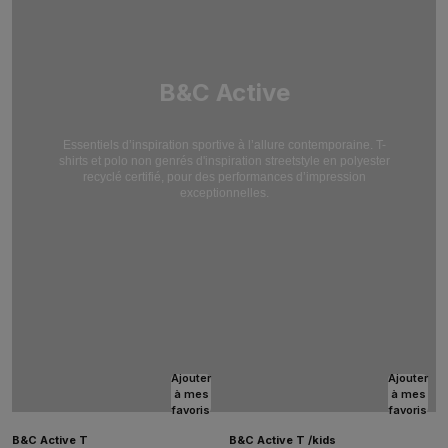
B&C Active
Essentiels d’inspiration sportive à l’allure contemporaine. T-
shirts et polo non genrés d'inspiration streetstyle en polyester
recyclé certifié, pour des performances d’impression
exceptionnelles.
Ajouter
Ajouter
à mes
à mes
favoris
favoris
B&C Active T
B&C Active T /kids