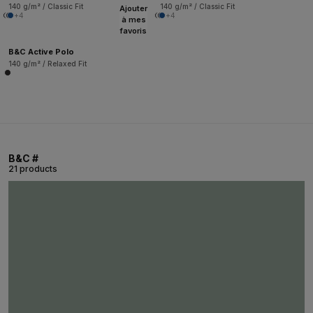
140 g/m² / Classic Fit
140 g/m² / Classic Fit
Ajouter
+4
+4
à mes
favoris
B&C Active Polo
140 g/m² / Relaxed Fit
B&C #
21 products