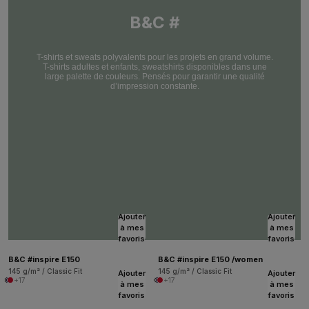
B&C #
T-shirts et sweats polyvalents pour les projets en grand volume.
T-shirts adultes et enfants, sweatshirts disponibles dans une
large palette de couleurs. Pensés pour garantir une qualité
d’impression constante.
Ajouter
Ajouter
à mes
à mes
favoris
favoris
B&C #inspire E150
B&C #inspire E150 /women
145 g/m² / Classic Fit
145 g/m² / Classic Fit
Ajouter
Ajouter
+17
+17
à mes
à mes
favoris
favoris