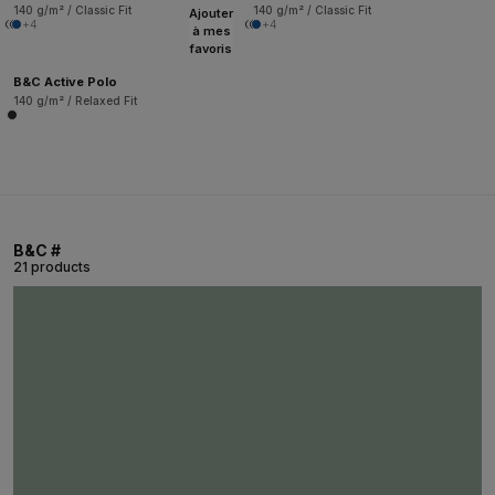
140 g/m² / Classic Fit
140 g/m² / Classic Fit
Ajouter
+4
+4
à mes
favoris
B&C Active Polo
140 g/m² / Relaxed Fit
B&C #
21 products