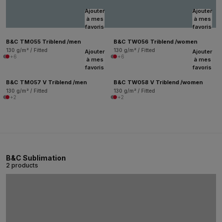
Ajouter
Ajouter
à mes
à mes
favoris
favoris
B&C TM055 Triblend /men
B&C TW056 Triblend /women
130 g/m² / Fitted
130 g/m² / Fitted
Ajouter
Ajouter
+6
+6
à mes
à mes
favoris
favoris
B&C TM057 V Triblend /men
B&C TW058 V Triblend /women
130 g/m² / Fitted
130 g/m² / Fitted
+2
+2
B&C Sublimation
2 products