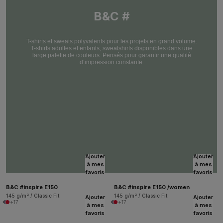
B&C #
T-shirts et sweats polyvalents pour les projets en grand volume.
T-shirts adultes et enfants, sweatshirts disponibles dans une
large palette de couleurs. Pensés pour garantir une qualité
d’impression constante.
Ajouter
Ajouter
à mes
à mes
favoris
favoris
B&C #inspire E150
B&C #inspire E150 /women
145 g/m² / Classic Fit
145 g/m² / Classic Fit
Ajouter
Ajouter
+17
+17
à mes
à mes
favoris
favoris