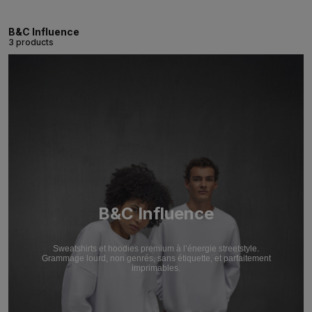
B&C Influence
3 products
B&C Influence
Sweatshirts et hoodies premium à l’énergie streetstyle.
Grammage lourd, non genrés, sans étiquette, et parfaitement
imprimables.