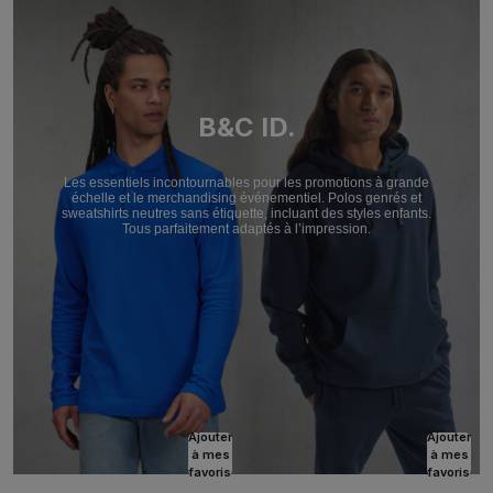
B&C ID.
Les essentiels incontournables pour les promotions à grande
échelle et le merchandising événementiel. Polos genrés et
sweatshirts neutres sans étiquette, incluant des styles enfants.
Tous parfaitement adaptés à l’impression.
Ajouter
Ajouter
à mes
à mes
favoris
favoris