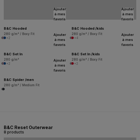
Ajouter
Ajouter
à mes
à mes
favoris
favoris
B&C Hooded
B&C Hooded /kids
280 g/m² / Boxy Fit
280 g/m² / Boxy Fit
Ajouter
Ajouter
+2
+4
à mes
à mes
favoris
favoris
B&C Set In
B&C Set In /kids
280 g/m²
280 g/m² / Boxy Fit
Ajouter
+2
+2
à mes
favoris
B&C Spider /men
280 g/m² / Medium Fit
B&C Reset Outerwear
8 products