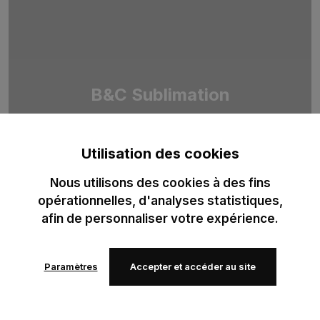
B&C Sublimation
Duo de T-shirts 100 % polyester recyclé, pensé pour la
sublimation professionnelle. Optimisé pour des impressions
Utilisation des cookies
haute définition.
Nous utilisons des cookies à des fins
opérationnelles, d'analyses statistiques,
afin de personnaliser votre expérience.
Paramètres
Accepter et accéder au site
Ajouter
Ajouter
à mes
à mes
favoris
favoris