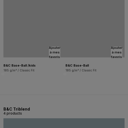
Ajouter
Ajouter
à mes
à mes
favoris
favoris
B&C Base-Ball /kids
B&C Base-Ball
185 g/m² / Classic Fit
185 g/m² / Classic Fit
B&C Triblend
4 products