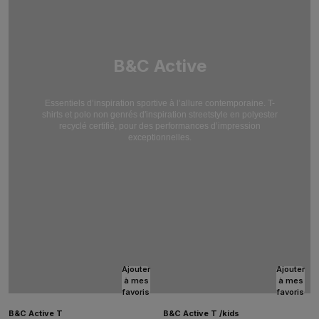
B&C Active
Essentiels d’inspiration sportive à l’allure contemporaine. T-
shirts et polo non genrés d'inspiration streetstyle en polyester
recyclé certifié, pour des performances d’impression
exceptionnelles.
Ajouter
Ajouter
à mes
à mes
favoris
favoris
B&C Active T
B&C Active T /kids