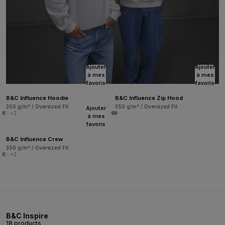
Ajouter
Ajouter
à mes
à mes
favoris
favoris
B&C Influence Hoodie
B&C Influence Zip Hood
350 g/m² / Oversized Fit
350 g/m² / Oversized Fit
Ajouter
+2
à mes
favoris
B&C Influence Crew
350 g/m² / Oversized Fit
+2
B&C Inspire
18 products