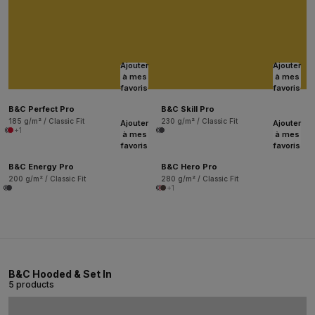
Ajouter
Ajouter
à mes
à mes
favoris
favoris
B&C Perfect Pro
B&C Skill Pro
185 g/m² / Classic Fit
230 g/m² / Classic Fit
Ajouter
Ajouter
+1
à mes
à mes
favoris
favoris
B&C Energy Pro
B&C Hero Pro
200 g/m² / Classic Fit
280 g/m² / Classic Fit
+1
B&C Hooded & Set In
5 products