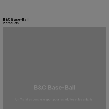
B&C Base-Ball
2 products
B&C Base-Ball
Un T-shirt au contraste sport pour les adultes et les enfants.