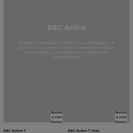
B&C Active
Essentiels d’inspiration sportive à l’allure contemporaine. T-
shirts et polo non genrés d'inspiration streetstyle en polyester
recyclé certifié, pour des performances d’impression
exceptionnelles.
Ajouter
Ajouter
à mes
à mes
favoris
favoris
B&C Active T
B&C Active T /kids