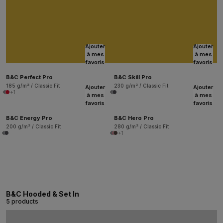
Ajouter
Ajouter
à mes
à mes
favoris
favoris
B&C Perfect Pro
B&C Skill Pro
185 g/m² / Classic Fit
230 g/m² / Classic Fit
Ajouter
Ajouter
+1
à mes
à mes
favoris
favoris
B&C Energy Pro
B&C Hero Pro
200 g/m² / Classic Fit
280 g/m² / Classic Fit
+1
B&C Hooded & Set In
5 products