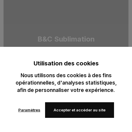
B&C Sublimation
Duo de T-shirts 100 % polyester recyclé, pensé pour la
sublimation professionnelle. Optimisé pour des impressions
Utilisation des cookies
haute définition.
Nous utilisons des cookies à des fins
opérationnelles, d'analyses statistiques,
afin de personnaliser votre expérience.
Paramètres
Accepter et accéder au site
Ajouter
Ajouter
à mes
à mes
favoris
favoris