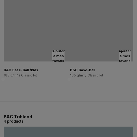
Ajouter
Ajouter
à mes
à mes
favoris
favoris
B&C Base-Ball /kids
B&C Base-Ball
185 g/m² / Classic Fit
185 g/m² / Classic Fit
B&C Triblend
4 products