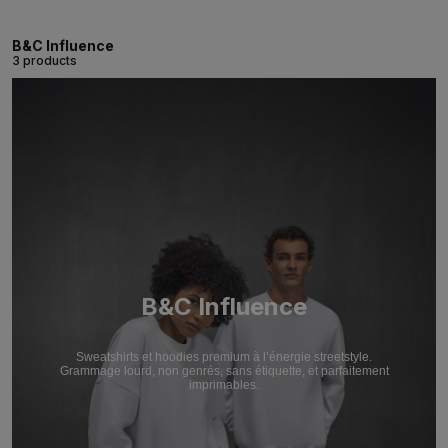
B&C Influence
3 products
B&C Influence
Sweatshirts et hoodies premium à l’énergie streetstyle.
Grammage lourd, non genrés, sans étiquette, et parfaitement
imprimables.