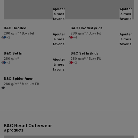
Ajouter
Ajouter
à mes
à mes
favoris
favoris
B&C Hooded
B&C Hooded /kids
280 g/m² / Boxy Fit
280 g/m² / Boxy Fit
Ajouter
Ajouter
+2
+4
à mes
à mes
favoris
favoris
B&C Set In
B&C Set In /kids
280 g/m²
280 g/m² / Boxy Fit
Ajouter
+2
+2
à mes
favoris
B&C Spider /men
280 g/m² / Medium Fit
B&C Reset Outerwear
8 products