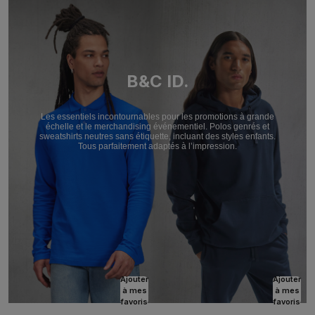
B&C ID.
Les essentiels incontournables pour les promotions à grande
échelle et le merchandising événementiel. Polos genrés et
sweatshirts neutres sans étiquette, incluant des styles enfants.
Tous parfaitement adaptés à l’impression.
Ajouter
Ajouter
à mes
à mes
favoris
favoris