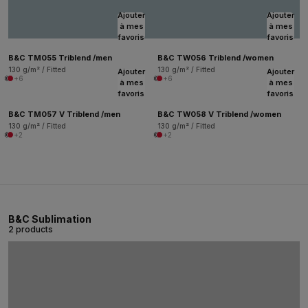
Ajouter
Ajouter
à mes
à mes
favoris
favoris
B&C TM055 Triblend /men
B&C TW056 Triblend /women
130 g/m² / Fitted
130 g/m² / Fitted
Ajouter
Ajouter
+6
+6
à mes
à mes
favoris
favoris
B&C TM057 V Triblend /men
B&C TW058 V Triblend /women
130 g/m² / Fitted
130 g/m² / Fitted
+2
+2
B&C Sublimation
2 products