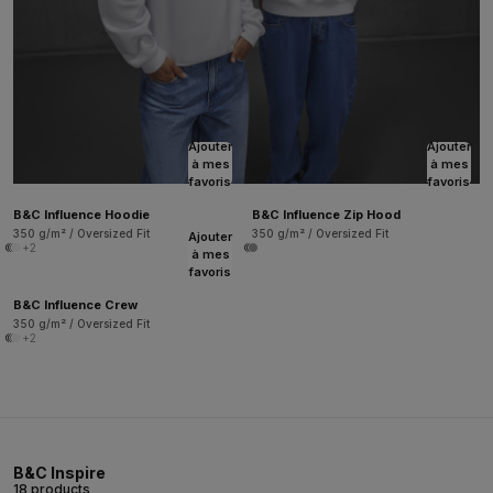
Ajouter
Ajouter
à mes
à mes
favoris
favoris
B&C Influence Hoodie
B&C Influence Zip Hood
350 g/m² / Oversized Fit
350 g/m² / Oversized Fit
Ajouter
+2
à mes
favoris
B&C Influence Crew
350 g/m² / Oversized Fit
+2
B&C Inspire
18 products