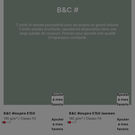
B&C #
T-shirts et sweats polyvalents pour les projets en grand volume.
T-shirts adultes et enfants, sweatshirts disponibles dans une
large palette de couleurs. Pensés pour garantir une qualité
d’impression constante.
Ajouter
Ajouter
à mes
à mes
favoris
favoris
B&C #inspire E150
B&C #inspire E150 /women
145 g/m² / Classic Fit
145 g/m² / Classic Fit
Ajouter
Ajouter
+17
+17
à mes
à mes
favoris
favoris