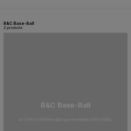
B&C Base-Ball
2 products
B&C Base-Ball
Un T-shirt au contraste sport pour les adultes et les enfants.