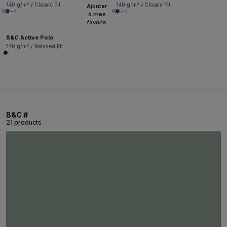
140 g/m² / Classic Fit
140 g/m² / Classic Fit
Ajouter
+4
+4
à mes
favoris
B&C Active Polo
140 g/m² / Relaxed Fit
B&C #
21 products