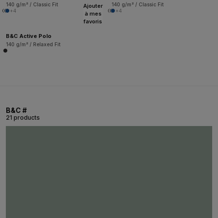
140 g/m² / Classic Fit
140 g/m² / Classic Fit
Ajouter
+4
+4
à mes
favoris
B&C Active Polo
140 g/m² / Relaxed Fit
B&C #
21 products