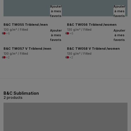
Ajouter
Ajouter
à mes
à mes
favoris
favoris
B&C TM055 Triblend /men
B&C TW056 Triblend /women
130 g/m² / Fitted
130 g/m² / Fitted
Ajouter
Ajouter
+6
+6
à mes
à mes
favoris
favoris
B&C TM057 V Triblend /men
B&C TW058 V Triblend /women
130 g/m² / Fitted
130 g/m² / Fitted
+2
+2
B&C Sublimation
2 products