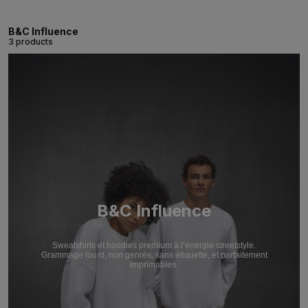
B&C Influence
3 products
B&C Influence
Sweatshirts et hoodies premium à l’énergie streetstyle.
Grammage lourd, non genrés, sans étiquette, et parfaitement
imprimables.