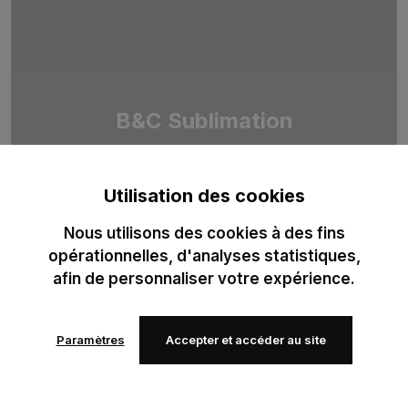
B&C Sublimation
Duo de T-shirts 100 % polyester recyclé, pensé pour la
sublimation professionnelle. Optimisé pour des impressions
Utilisation des cookies
haute définition.
Nous utilisons des cookies à des fins
opérationnelles, d'analyses statistiques,
afin de personnaliser votre expérience.
Paramètres
Accepter et accéder au site
Ajouter
Ajouter
à mes
à mes
favoris
favoris