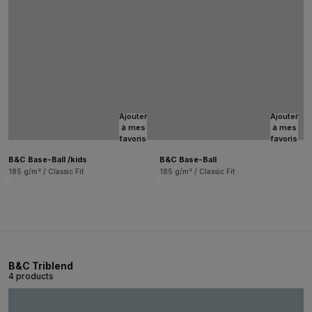
Ajouter
Ajouter
à mes
à mes
favoris
favoris
B&C Base-Ball /kids
B&C Base-Ball
185 g/m² / Classic Fit
185 g/m² / Classic Fit
B&C Triblend
4 products