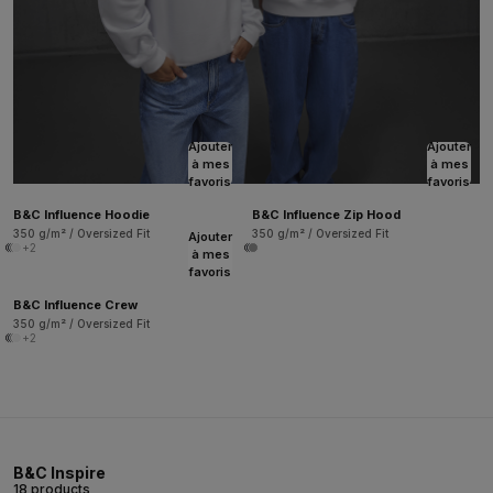
Ajouter
Ajouter
à mes
à mes
favoris
favoris
B&C Influence Hoodie
B&C Influence Zip Hood
350 g/m² / Oversized Fit
350 g/m² / Oversized Fit
Ajouter
+2
à mes
favoris
B&C Influence Crew
350 g/m² / Oversized Fit
+2
B&C Inspire
18 products