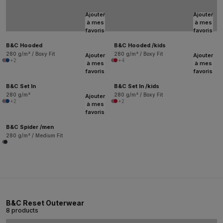
Ajouter
Ajouter
à mes
à mes
favoris
favoris
B&C Hooded
B&C Hooded /kids
280 g/m² / Boxy Fit
280 g/m² / Boxy Fit
Ajouter
Ajouter
+2
+4
à mes
à mes
favoris
favoris
B&C Set In
B&C Set In /kids
280 g/m²
280 g/m² / Boxy Fit
Ajouter
+2
+2
à mes
favoris
B&C Spider /men
280 g/m² / Medium Fit
B&C Reset Outerwear
8 products