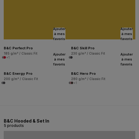
Ajouter
Ajouter
à mes
à mes
favoris
favoris
B&C Perfect Pro
B&C Skill Pro
185 g/m² / Classic Fit
230 g/m² / Classic Fit
Ajouter
Ajouter
+1
à mes
à mes
favoris
favoris
B&C Energy Pro
B&C Hero Pro
200 g/m² / Classic Fit
280 g/m² / Classic Fit
+1
B&C Hooded & Set In
5 products