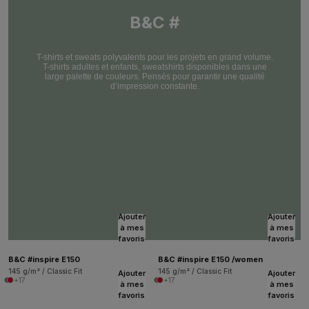
B&C #
T-shirts et sweats polyvalents pour les projets en grand volume.
T-shirts adultes et enfants, sweatshirts disponibles dans une
large palette de couleurs. Pensés pour garantir une qualité
d’impression constante.
Ajouter
Ajouter
à mes
à mes
favoris
favoris
B&C #inspire E150
B&C #inspire E150 /women
145 g/m² / Classic Fit
145 g/m² / Classic Fit
Ajouter
Ajouter
+17
+17
à mes
à mes
favoris
favoris