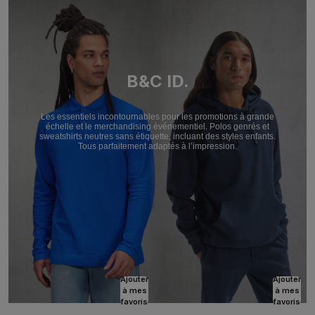
B&C ID.
Les essentiels incontournables pour les promotions à grande
échelle et le merchandising événementiel. Polos genrés et
sweatshirts neutres sans étiquette, incluant des styles enfants.
Tous parfaitement adaptés à l’impression.
Ajouter
Ajouter
à mes
à mes
favoris
favoris