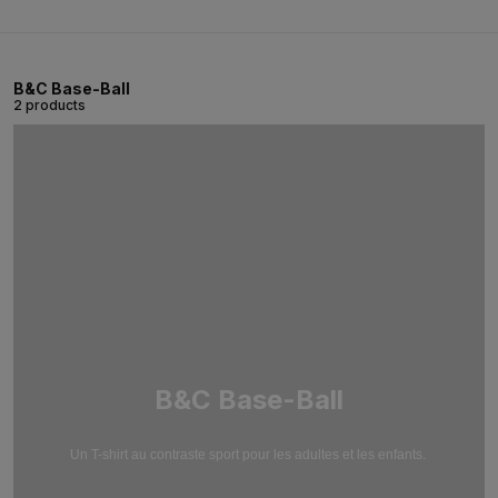
B&C Base-Ball
2 products
B&C Base-Ball
Un T-shirt au contraste sport pour les adultes et les enfants.