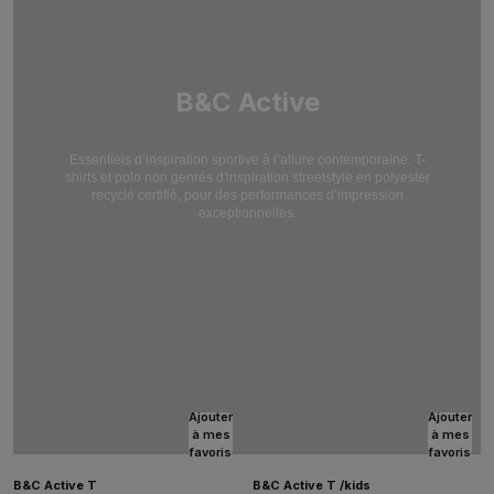
B&C Active
Essentiels d’inspiration sportive à l’allure contemporaine. T-
shirts et polo non genrés d'inspiration streetstyle en polyester
recyclé certifié, pour des performances d’impression
exceptionnelles.
Ajouter
Ajouter
à mes
à mes
favoris
favoris
B&C Active T
B&C Active T /kids