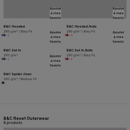
Ajouter
Ajouter
à mes
à mes
favoris
favoris
B&C Hooded
B&C Hooded /kids
280 g/m² / Boxy Fit
280 g/m² / Boxy Fit
Ajouter
Ajouter
+2
+4
à mes
à mes
favoris
favoris
B&C Set In
B&C Set In /kids
280 g/m²
280 g/m² / Boxy Fit
Ajouter
+2
+2
à mes
favoris
B&C Spider /men
280 g/m² / Medium Fit
B&C Reset Outerwear
8 products