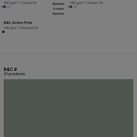
140 g/m² / Classic Fit
140 g/m² / Classic Fit
Ajouter
+4
+4
à mes
favoris
B&C Active Polo
140 g/m² / Relaxed Fit
B&C #
21 products