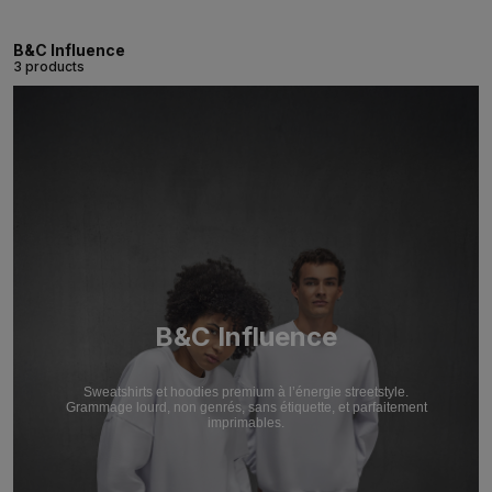
B&C Influence
3 products
B&C Influence
Sweatshirts et hoodies premium à l’énergie streetstyle.
Grammage lourd, non genrés, sans étiquette, et parfaitement
imprimables.