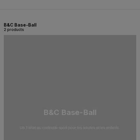
B&C Base-Ball
2 products
B&C Base-Ball
Un T-shirt au contraste sport pour les adultes et les enfants.