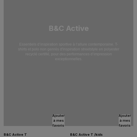
B&C Active
Essentiels d’inspiration sportive à l’allure contemporaine. T-
shirts et polo non genrés d'inspiration streetstyle en polyester
recyclé certifié, pour des performances d’impression
exceptionnelles.
Ajouter
Ajouter
à mes
à mes
favoris
favoris
B&C Active T
B&C Active T /kids