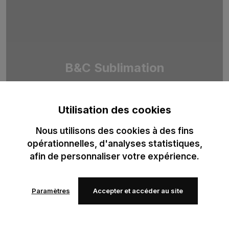
B&C Sublimation
Duo de T-shirts 100 % polyester recyclé, pensé pour la
sublimation professionnelle. Optimisé pour des impressions
Utilisation des cookies
haute définition.
Nous utilisons des cookies à des fins
opérationnelles, d'analyses statistiques,
afin de personnaliser votre expérience.
Paramètres
Accepter et accéder au site
Ajouter
Ajouter
à mes
à mes
favoris
favoris