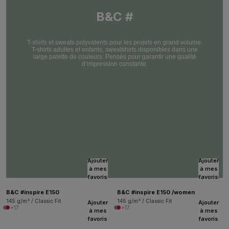
B&C #
T-shirts et sweats polyvalents pour les projets en grand volume.
T-shirts adultes et enfants, sweatshirts disponibles dans une
large palette de couleurs. Pensés pour garantir une qualité
d’impression constante.
Ajouter
Ajouter
à mes
à mes
favoris
favoris
B&C #inspire E150
B&C #inspire E150 /women
145 g/m² / Classic Fit
145 g/m² / Classic Fit
Ajouter
Ajouter
+17
+17
à mes
à mes
favoris
favoris