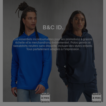
B&C ID.
Les essentiels incontournables pour les promotions à grande
échelle et le merchandising événementiel. Polos genrés et
sweatshirts neutres sans étiquette, incluant des styles enfants.
Tous parfaitement adaptés à l’impression.
Ajouter
Ajouter
à mes
à mes
favoris
favoris