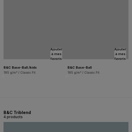
Ajouter
Ajouter
à mes
à mes
favoris
favoris
B&C Base-Ball /kids
B&C Base-Ball
185 g/m² / Classic Fit
185 g/m² / Classic Fit
B&C Triblend
4 products