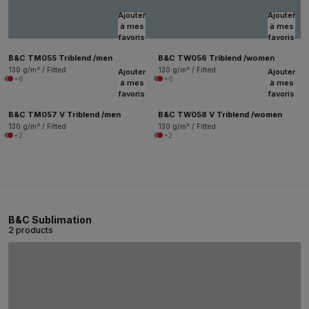
Ajouter
Ajouter
à mes
à mes
favoris
favoris
B&C TM055 Triblend /men
B&C TW056 Triblend /women
130 g/m² / Fitted
130 g/m² / Fitted
Ajouter
Ajouter
+6
+6
à mes
à mes
favoris
favoris
B&C TM057 V Triblend /men
B&C TW058 V Triblend /women
130 g/m² / Fitted
130 g/m² / Fitted
+2
+2
B&C Sublimation
2 products