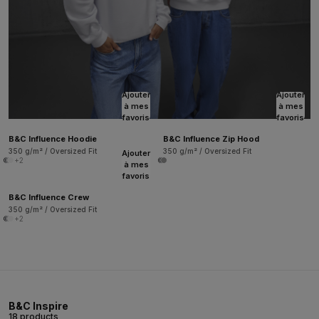
Ajouter
Ajouter
à mes
à mes
favoris
favoris
B&C Influence Hoodie
B&C Influence Zip Hood
350 g/m² / Oversized Fit
350 g/m² / Oversized Fit
Ajouter
+2
à mes
favoris
B&C Influence Crew
350 g/m² / Oversized Fit
+2
B&C Inspire
18 products