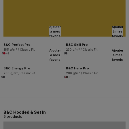
Ajouter
Ajouter
à mes
à mes
favoris
favoris
B&C Perfect Pro
B&C Skill Pro
185 g/m² / Classic Fit
230 g/m² / Classic Fit
Ajouter
Ajouter
+1
à mes
à mes
favoris
favoris
B&C Energy Pro
B&C Hero Pro
200 g/m² / Classic Fit
280 g/m² / Classic Fit
+1
B&C Hooded & Set In
5 products