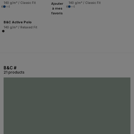
140 g/m² / Classic Fit
140 g/m² / Classic Fit
Ajouter
+4
+4
à mes
favoris
B&C Active Polo
140 g/m² / Relaxed Fit
B&C #
21 products