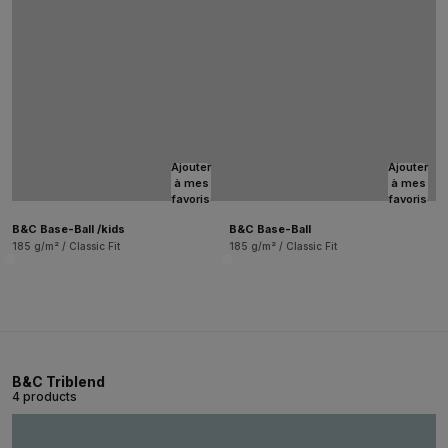
Ajouter
Ajouter
à mes
à mes
favoris
favoris
B&C Base-Ball /kids
B&C Base-Ball
185 g/m² / Classic Fit
185 g/m² / Classic Fit
B&C Triblend
4 products