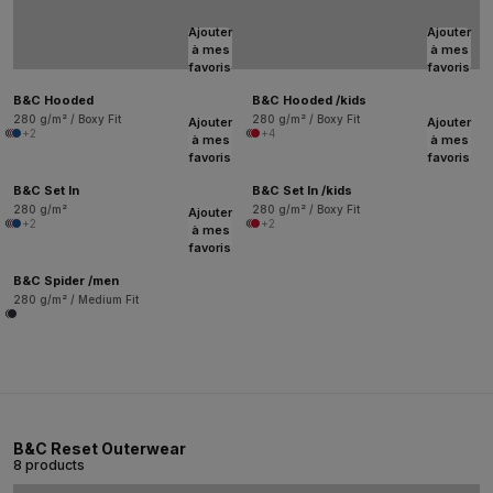
Ajouter
Ajouter
à mes
à mes
favoris
favoris
B&C Hooded
B&C Hooded /kids
280 g/m² / Boxy Fit
280 g/m² / Boxy Fit
Ajouter
Ajouter
+2
+4
à mes
à mes
favoris
favoris
B&C Set In
B&C Set In /kids
280 g/m²
280 g/m² / Boxy Fit
Ajouter
+2
+2
à mes
favoris
B&C Spider /men
280 g/m² / Medium Fit
B&C Reset Outerwear
8 products