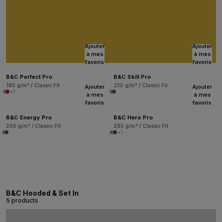
Ajouter
Ajouter
à mes
à mes
favoris
favoris
B&C Perfect Pro
B&C Skill Pro
185 g/m² / Classic Fit
230 g/m² / Classic Fit
Ajouter
Ajouter
+1
à mes
à mes
favoris
favoris
B&C Energy Pro
B&C Hero Pro
200 g/m² / Classic Fit
280 g/m² / Classic Fit
+1
B&C Hooded & Set In
5 products