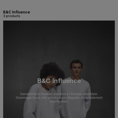
B&C Influence
3 products
B&C Influence
Sweatshirts et hoodies premium à l’énergie streetstyle.
Grammage lourd, non genrés, sans étiquette, et parfaitement
imprimables.