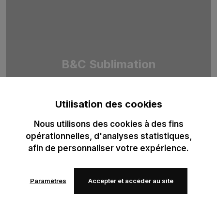
B&C Sublimation
Duo de T-shirts 100 % polyester recyclé, pensé pour la
sublimation professionnelle. Optimisé pour des impressions
Utilisation des cookies
haute définition.
Nous utilisons des cookies à des fins
opérationnelles, d'analyses statistiques,
afin de personnaliser votre expérience.
Paramètres
Accepter et accéder au site
Ajouter
Ajouter
à mes
à mes
favoris
favoris