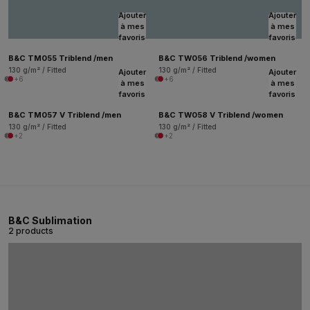
Ajouter
Ajouter
à mes
à mes
favoris
favoris
B&C TM055 Triblend /men
B&C TW056 Triblend /women
130 g/m² / Fitted
130 g/m² / Fitted
Ajouter
Ajouter
+6
+6
à mes
à mes
favoris
favoris
B&C TM057 V Triblend /men
B&C TW058 V Triblend /women
130 g/m² / Fitted
130 g/m² / Fitted
+2
+2
B&C Sublimation
2 products