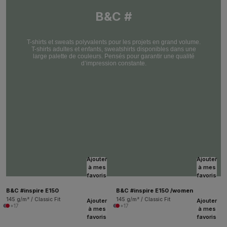
B&C #
T-shirts et sweats polyvalents pour les projets en grand volume.
T-shirts adultes et enfants, sweatshirts disponibles dans une
large palette de couleurs. Pensés pour garantir une qualité
d’impression constante.
Ajouter
Ajouter
à mes
à mes
favoris
favoris
B&C #inspire E150
B&C #inspire E150 /women
145 g/m² / Classic Fit
145 g/m² / Classic Fit
Ajouter
Ajouter
+17
+17
à mes
à mes
favoris
favoris