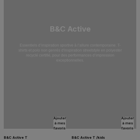
B&C Active
Essentiels d’inspiration sportive à l’allure contemporaine. T-
shirts et polo non genrés d'inspiration streetstyle en polyester
recyclé certifié, pour des performances d’impression
exceptionnelles.
Ajouter
Ajouter
à mes
à mes
favoris
favoris
B&C Active T
B&C Active T /kids