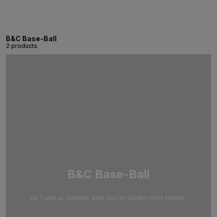
B&C Base-Ball
2 products
B&C Base-Ball
Un T-shirt au contraste sport pour les adultes et les enfants.