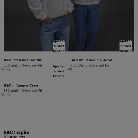
Ajouter
Ajouter
à mes
à mes
favoris
favoris
B&C Influence Hoodie
B&C Influence Zip Hood
350 g/m² / Oversized Fit
350 g/m² / Oversized Fit
Ajouter
+2
à mes
favoris
B&C Influence Crew
350 g/m² / Oversized Fit
+2
B&C Inspire
18 products