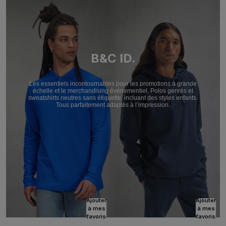
B&C ID.
Les essentiels incontournables pour les promotions à grande
échelle et le merchandising événementiel. Polos genrés et
sweatshirts neutres sans étiquette, incluant des styles enfants.
Tous parfaitement adaptés à l’impression.
Ajouter
Ajouter
à mes
à mes
favoris
favoris