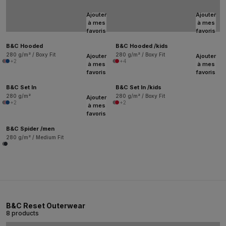
Ajouter
Ajouter
à mes
à mes
favoris
favoris
B&C Hooded
B&C Hooded /kids
280 g/m² / Boxy Fit
280 g/m² / Boxy Fit
Ajouter
Ajouter
+2
+4
à mes
à mes
favoris
favoris
B&C Set In
B&C Set In /kids
280 g/m²
280 g/m² / Boxy Fit
Ajouter
+2
+2
à mes
favoris
B&C Spider /men
280 g/m² / Medium Fit
B&C Reset Outerwear
8 products