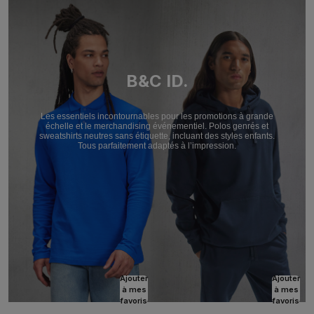
B&C ID.
Les essentiels incontournables pour les promotions à grande
échelle et le merchandising événementiel. Polos genrés et
sweatshirts neutres sans étiquette, incluant des styles enfants.
Tous parfaitement adaptés à l’impression.
Ajouter
Ajouter
à mes
à mes
favoris
favoris