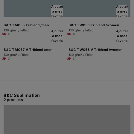
Ajouter
Ajouter
à mes
à mes
favoris
favoris
B&C TM055 Triblend /men
B&C TW056 Triblend /women
130 g/m² / Fitted
130 g/m² / Fitted
Ajouter
Ajouter
+6
+6
à mes
à mes
favoris
favoris
B&C TM057 V Triblend /men
B&C TW058 V Triblend /women
130 g/m² / Fitted
130 g/m² / Fitted
+2
+2
B&C Sublimation
2 products