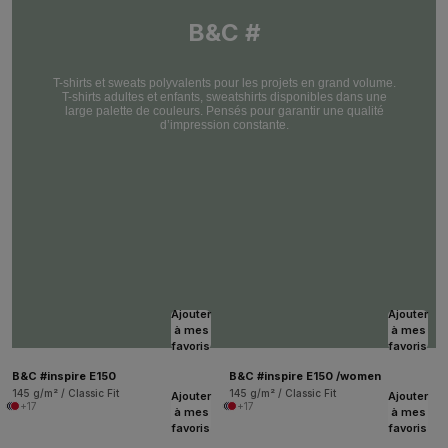
B&C #
T-shirts et sweats polyvalents pour les projets en grand volume.
T-shirts adultes et enfants, sweatshirts disponibles dans une
large palette de couleurs. Pensés pour garantir une qualité
d’impression constante.
Ajouter
Ajouter
à mes
à mes
favoris
favoris
B&C #inspire E150
B&C #inspire E150 /women
145 g/m² / Classic Fit
145 g/m² / Classic Fit
Ajouter
Ajouter
+17
+17
à mes
à mes
favoris
favoris