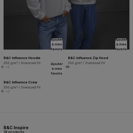
Ajouter
Ajouter
à mes
à mes
favoris
favoris
B&C Influence Hoodie
B&C Influence Zip Hood
350 g/m² / Oversized Fit
350 g/m² / Oversized Fit
Ajouter
+2
à mes
favoris
B&C Influence Crew
350 g/m² / Oversized Fit
+2
B&C Inspire
18 products