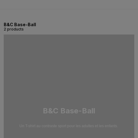
B&C Base-Ball
2 products
B&C Base-Ball
Un T-shirt au contraste sport pour les adultes et les enfants.