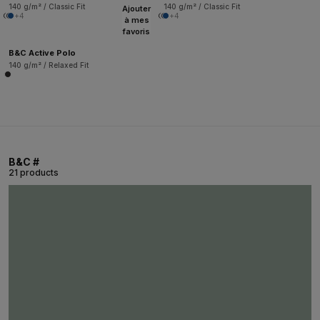
140 g/m² / Classic Fit
140 g/m² / Classic Fit
Ajouter
+4
+4
à mes
favoris
B&C Active Polo
140 g/m² / Relaxed Fit
B&C #
21 products