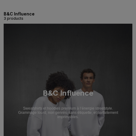
B&C Influence
3 products
B&C Influence
Sweatshirts et hoodies premium à l’énergie streetstyle.
Grammage lourd, non genrés, sans étiquette, et parfaitement
imprimables.