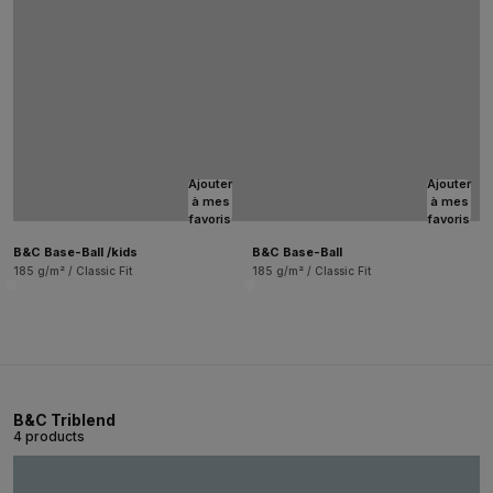
Ajouter
Ajouter
à mes
à mes
favoris
favoris
B&C Base-Ball /kids
B&C Base-Ball
185 g/m² / Classic Fit
185 g/m² / Classic Fit
B&C Triblend
4 products