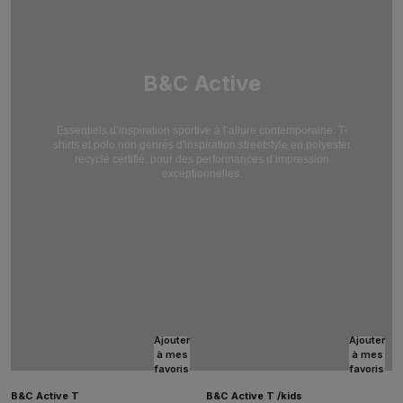
B&C Active
Essentiels d’inspiration sportive à l’allure contemporaine. T-
shirts et polo non genrés d'inspiration streetstyle en polyester
recyclé certifié, pour des performances d’impression
exceptionnelles.
Ajouter
Ajouter
à mes
à mes
favoris
favoris
B&C Active T
B&C Active T /kids