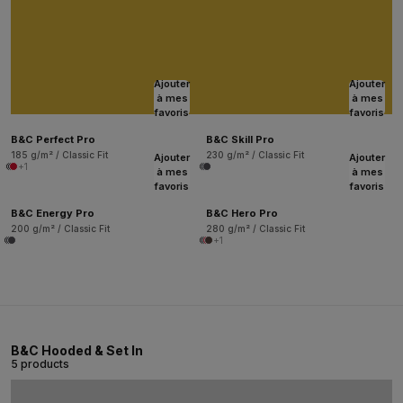
Ajouter
Ajouter
à mes
à mes
favoris
favoris
B&C Perfect Pro
B&C Skill Pro
185 g/m² / Classic Fit
230 g/m² / Classic Fit
Ajouter
Ajouter
+1
à mes
à mes
favoris
favoris
B&C Energy Pro
B&C Hero Pro
200 g/m² / Classic Fit
280 g/m² / Classic Fit
+1
B&C Hooded & Set In
5 products