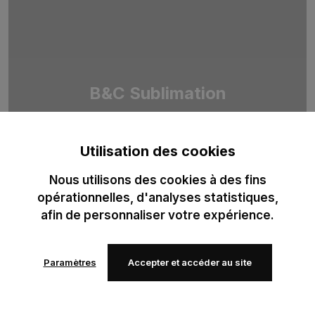
B&C Sublimation
Duo de T-shirts 100 % polyester recyclé, pensé pour la
sublimation professionnelle. Optimisé pour des impressions
Utilisation des cookies
haute définition.
Nous utilisons des cookies à des fins
opérationnelles, d'analyses statistiques,
afin de personnaliser votre expérience.
Paramètres
Accepter et accéder au site
Ajouter
Ajouter
à mes
à mes
favoris
favoris