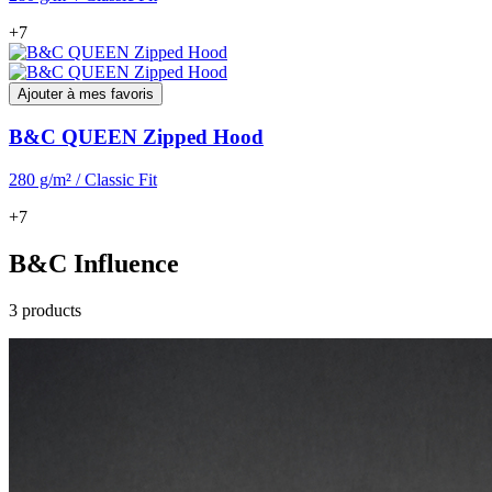
+7
Ajouter à mes favoris
B&C QUEEN Zipped Hood
280 g/m² / Classic Fit
+7
B&C Influence
3 products