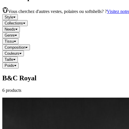
Vous cherchez d'autres vestes, polaires ou softshells? ?
Visitez notr
Style
Collections
Needs
Genre
Tissu
Composition
Couleurs
Taille
Poids
B&C Royal
6 products