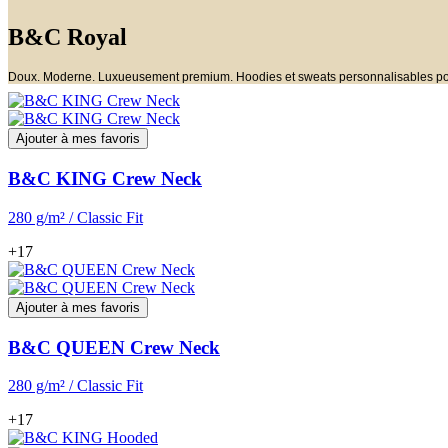
B&C Royal
Doux. Moderne. Luxueusement premium. Hoodies et sweats personnalisables po
Ajouter à mes favoris
B&C KING Crew Neck
280 g/m² / Classic Fit
+17
Ajouter à mes favoris
B&C QUEEN Crew Neck
280 g/m² / Classic Fit
+17