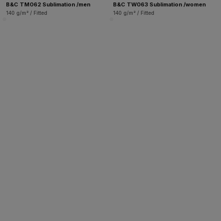
B&C TM062 Sublimation /men
B&C TW063 Sublimation /women
140 g/m² / Fitted
140 g/m² / Fitted