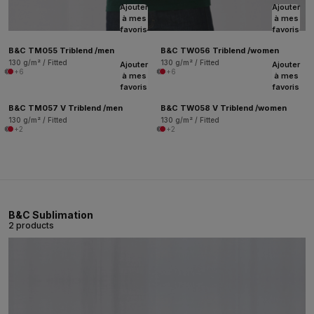
Ajouter
Ajouter
à mes
à mes
favoris
favoris
B&C TM055 Triblend /men
B&C TW056 Triblend /women
130 g/m² / Fitted
130 g/m² / Fitted
Ajouter
Ajouter
+6
+6
à mes
à mes
favoris
favoris
B&C TM057 V Triblend /men
B&C TW058 V Triblend /women
130 g/m² / Fitted
130 g/m² / Fitted
+2
+2
B&C Sublimation
2 products