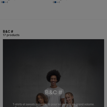
+4
+4
B&C #
17 products
B&C #
T-shirts et sweats polyvalents pour les projets en grand volume.