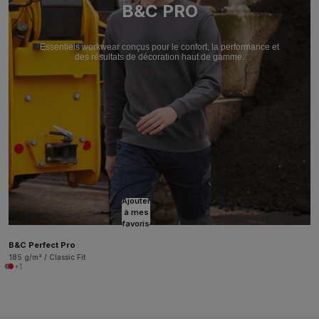
B&C PRO
Essentiels workwear conçus pour le confort, la performance et
des résultats de décoration haut de gamme.
Ajouter
à mes
favoris
B&C Perfect Pro
185 g/m² / Classic Fit
+1