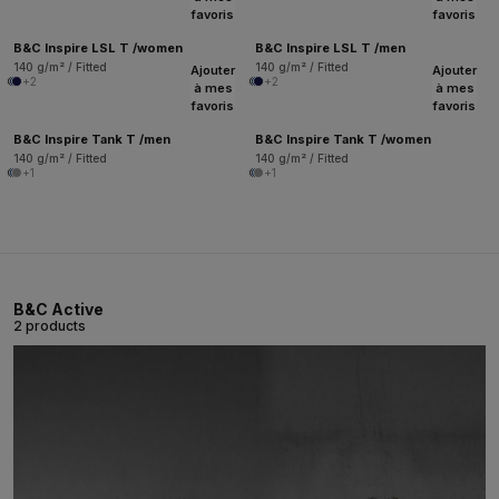
favoris
favoris
B&C Inspire LSL T /women
B&C Inspire LSL T /men
140 g/m² / Fitted
140 g/m² / Fitted
Ajouter
Ajouter
+2
+2
à mes
à mes
favoris
favoris
B&C Inspire Tank T /men
B&C Inspire Tank T /women
140 g/m² / Fitted
140 g/m² / Fitted
+1
+1
B&C Active
2 products