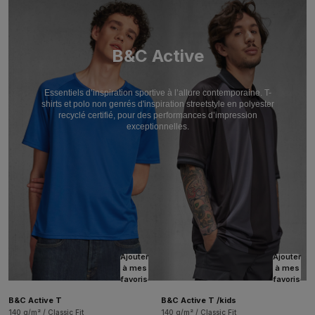
B&C Active
Essentiels d’inspiration sportive à l’allure contemporaine. T-
shirts et polo non genrés d'inspiration streetstyle en polyester
recyclé certifié, pour des performances d’impression
exceptionnelles.
Ajouter
Ajouter
à mes
à mes
favoris
favoris
B&C Active T
B&C Active T /kids
140 g/m² / Classic Fit
140 g/m² / Classic Fit