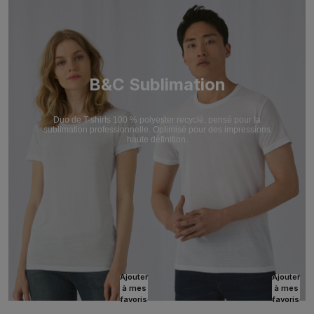
B&C Sublimation
Duo de T-shirts 100 % polyester recyclé, pensé pour la
sublimation professionnelle. Optimisé pour des impressions
haute définition.
Ajouter
Ajouter
à mes
à mes
favoris
favoris