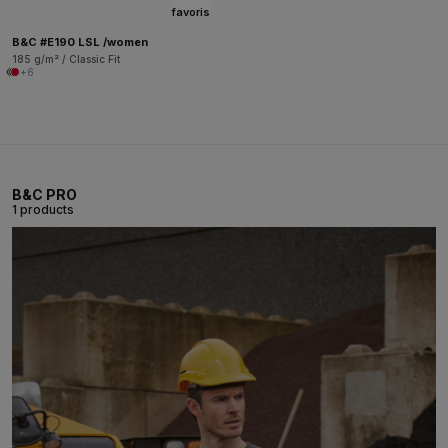
favoris
B&C #E190 LSL /women
185 g/m² / Classic Fit
+6
B&C PRO
1 products