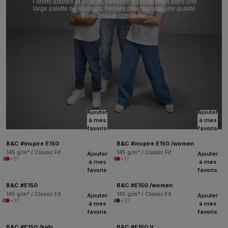
T-shirts adultes et enfants, sweatshirts disponibles dans une
large palette de couleurs. Pensés pour garantir une qualité
d’impression constante.
Ajouter
Ajouter
à mes
à mes
favoris
favoris
B&C #inspire E150
B&C #inspire E150 /women
145 g/m² / Classic Fit
145 g/m² / Classic Fit
Ajouter
Ajouter
+17
+17
à mes
à mes
favoris
favoris
B&C #E150
B&C #E150 /women
145 g/m² / Classic Fit
145 g/m² / Classic Fit
Ajouter
Ajouter
+37
+37
à mes
à mes
favoris
favoris
B&C #E150 /kids
B&C #E150 V