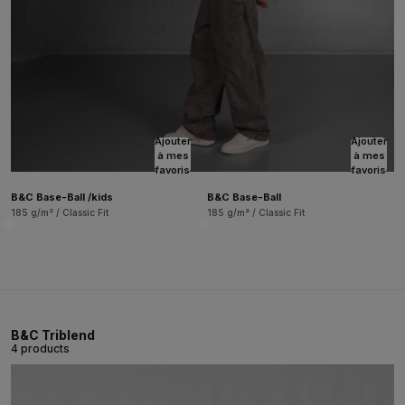
Ajouter
Ajouter
à mes
à mes
favoris
favoris
B&C Base-Ball /kids
B&C Base-Ball
185 g/m² / Classic Fit
185 g/m² / Classic Fit
B&C Triblend
4 products