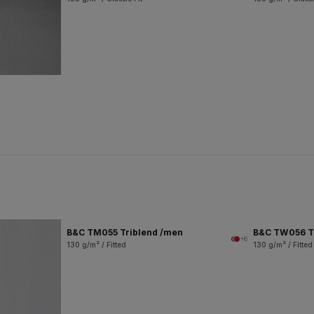
B&C TM055 Triblend /men
B&C TW056 T
+6
130 g/m² / Fitted
130 g/m² / Fitted