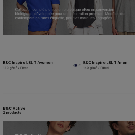
Collection complète en coton biologique et/ou en conversion
biologique, développée pour une décoration premium. Modèles duo
contemporains, sans étiquette, pour les marques engagées.
B&C Inspire LSL T /women
B&C Inspire LSL T /men
+2
140 g/m² / Fitted
140 g/m² / Fitted
B&C Active
2 products