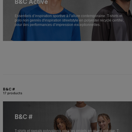
B&C Active
Essentiels d’inspiration sportive à l’allure contemporaine. T-shirts et
polo non genrés d'inspiration streetstyle en polyester recyclé certifié,
pour des performances d’impression exceptionnelles.
B&C #
17 products
B&C #
T-shirts et sweats polyvalents pour les projets en grand volume. T-