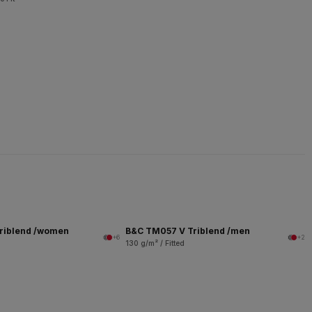
riblend /women
B&C TM057 V Triblend /men
+6
+2
130 g/m² / Fitted