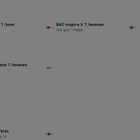
V T /men
B&C Inspire V T /women
+2
+2
140 g/m² / Fitted
Tank T /women
+1
/kids
+4
c Fit