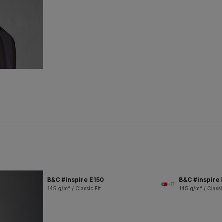
B&C #inspire E150
B&C #inspire
+17
145 g/m² / Classic Fit
145 g/m² / Classi