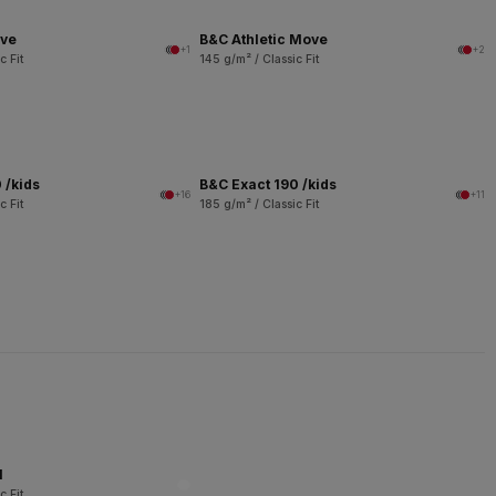
ove
B&C Athletic Move
+1
+2
c Fit
145 g/m² / Classic Fit
 /kids
B&C Exact 190 /kids
+16
+11
c Fit
185 g/m² / Classic Fit
l
c Fit