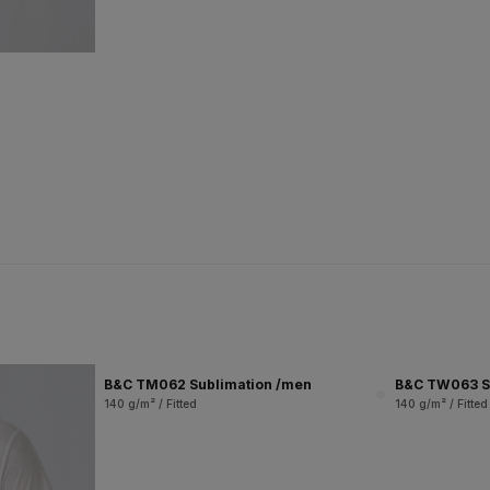
B&C TM062 Sublimation /men
B&C TW063 S
140 g/m² / Fitted
140 g/m² / Fitted