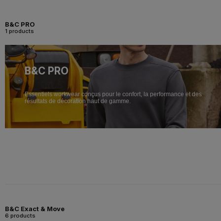
B&C PRO
1 products
B&C PRO
Essentiels workwear conçus pour le confort, la performance et des
résultats de décoration haut de gamme.
B&C Exact & Move
6 products