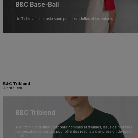
B&C Base-Ball
Un T-shirt au contraste sport pour les adultes et les enfants.
B&C Triblend
4 products
B&C Triblend
T-shirts triblend ultra-doux pour hommes et femmes, issus de matières
responsables et conçus pour offrir des résultats d’impression de haute
qualité.