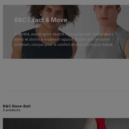
B&C Exact & Move
Sobriété, esprit sport, liberté de mouvement. Débardeurs, T-
shirts et shorts à excellent rapport qualité-prix en coton
premium, conçus pour le confort et une impression fiable.
B&C Base-Ball
2 products