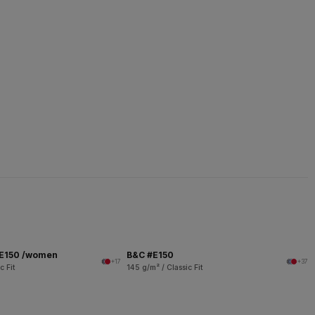
 E150 /women
B&C #E150
+17
+37
c Fit
145 g/m² / Classic Fit