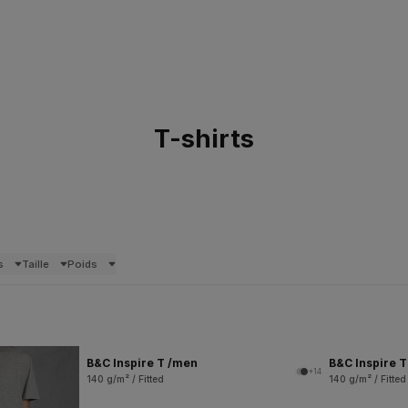
T-shirts
s
Taille
Poids
B&C Inspire T /men
B&C Inspire 
+14
140 g/m² / Fitted
140 g/m² / Fitted