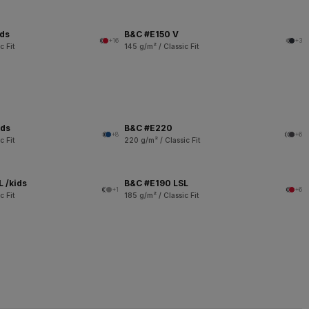
ids
B&C #E150 V
+16
+3
c Fit
145 g/m² / Classic Fit
ids
B&C #E220
+8
+6
c Fit
220 g/m² / Classic Fit
 /kids
B&C #E190 LSL
+1
+6
c Fit
185 g/m² / Classic Fit