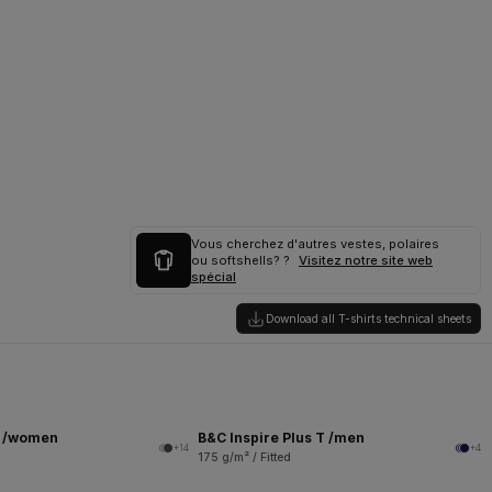
Vous cherchez d'autres vestes, polaires
ou softshells? ?
Visitez notre site web
spécial
Download all T-shirts technical sheets
T /women
B&C Inspire Plus T /men
+14
+4
175 g/m² / Fitted