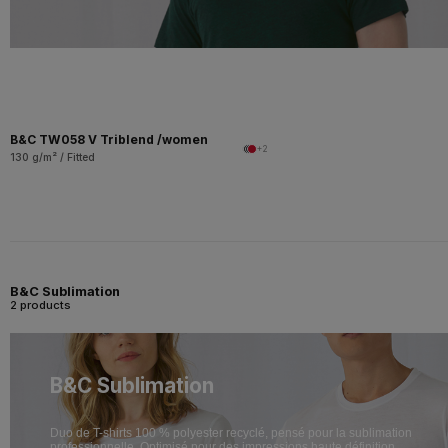
B&C TW058 V Triblend /women
+2
130 g/m² / Fitted
B&C Sublimation
2 products
B&C Sublimation
Duo de T-shirts 100 % polyester recyclé, pensé pour la sublimation
professionnelle. Optimisé pour des impressions haute définition.