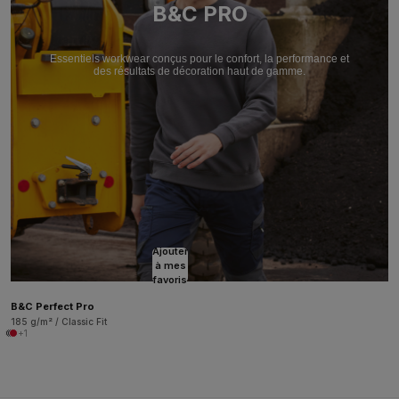
B&C PRO
Essentiels workwear conçus pour le confort, la performance et
des résultats de décoration haut de gamme.
Ajouter
à mes
favoris
B&C Perfect Pro
185 g/m² / Classic Fit
+1