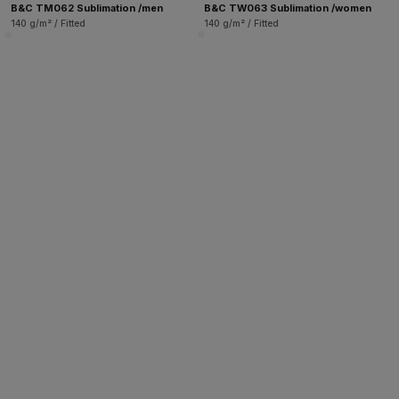
B&C TM062 Sublimation /men
B&C TW063 Sublimation /women
140 g/m² / Fitted
140 g/m² / Fitted