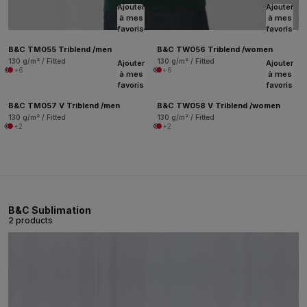
Ajouter
Ajouter
à mes
à mes
favoris
favoris
B&C TM055 Triblend /men
B&C TW056 Triblend /women
130 g/m² / Fitted
130 g/m² / Fitted
Ajouter
Ajouter
+6
+6
à mes
à mes
favoris
favoris
B&C TM057 V Triblend /men
B&C TW058 V Triblend /women
130 g/m² / Fitted
130 g/m² / Fitted
+2
+2
B&C Sublimation
2 products