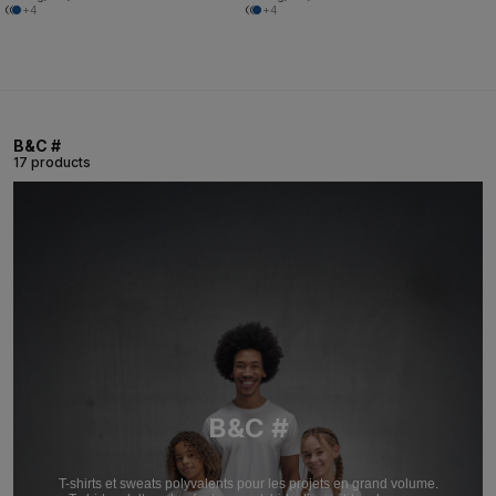
+4
+4
B&C #
17 products
B&C #
T-shirts et sweats polyvalents pour les projets en grand volume.