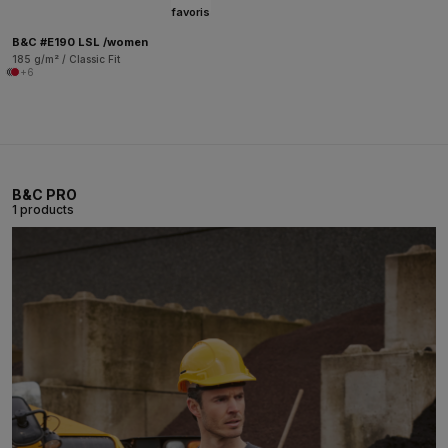
favoris
B&C #E190 LSL /women
185 g/m² / Classic Fit
+6
B&C PRO
1 products