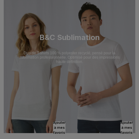
B&C Sublimation
Duo de T-shirts 100 % polyester recyclé, pensé pour la
sublimation professionnelle. Optimisé pour des impressions
haute définition.
Ajouter
Ajouter
à mes
à mes
favoris
favoris