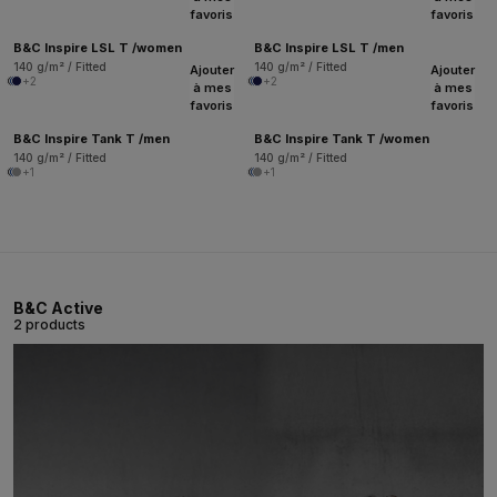
favoris
favoris
B&C Inspire LSL T /women
B&C Inspire LSL T /men
140 g/m² / Fitted
140 g/m² / Fitted
Ajouter
Ajouter
+2
+2
à mes
à mes
favoris
favoris
B&C Inspire Tank T /men
B&C Inspire Tank T /women
140 g/m² / Fitted
140 g/m² / Fitted
+1
+1
B&C Active
2 products