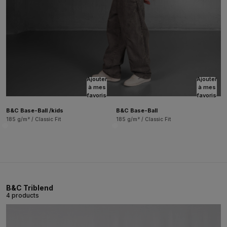
Ajouter
Ajouter
à mes
à mes
favoris
favoris
B&C Base-Ball /kids
B&C Base-Ball
185 g/m² / Classic Fit
185 g/m² / Classic Fit
B&C Triblend
4 products