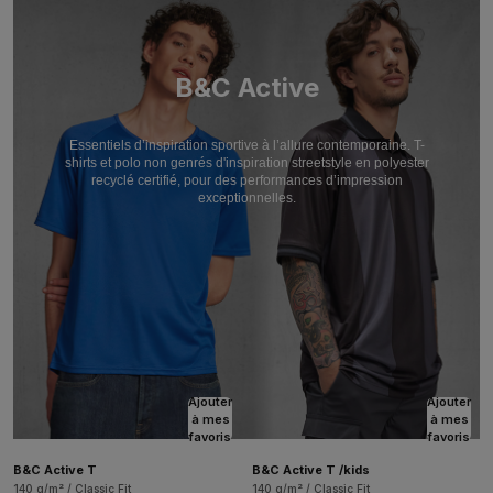
B&C Active
Essentiels d’inspiration sportive à l’allure contemporaine. T-
shirts et polo non genrés d'inspiration streetstyle en polyester
recyclé certifié, pour des performances d’impression
exceptionnelles.
Ajouter
Ajouter
à mes
à mes
favoris
favoris
B&C Active T
B&C Active T /kids
140 g/m² / Classic Fit
140 g/m² / Classic Fit