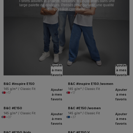
T-shirts adultes et enfants, sweatshirts disponibles dans une
large palette de couleurs. Pensés pour garantir une qualité
d’impression constante.
Ajouter
Ajouter
à mes
à mes
favoris
favoris
B&C #inspire E150
B&C #inspire E150 /women
145 g/m² / Classic Fit
145 g/m² / Classic Fit
Ajouter
Ajouter
+17
+17
à mes
à mes
favoris
favoris
B&C #E150
B&C #E150 /women
145 g/m² / Classic Fit
145 g/m² / Classic Fit
Ajouter
Ajouter
+37
+37
à mes
à mes
favoris
favoris
B&C #E150 /kids
B&C #E150 V