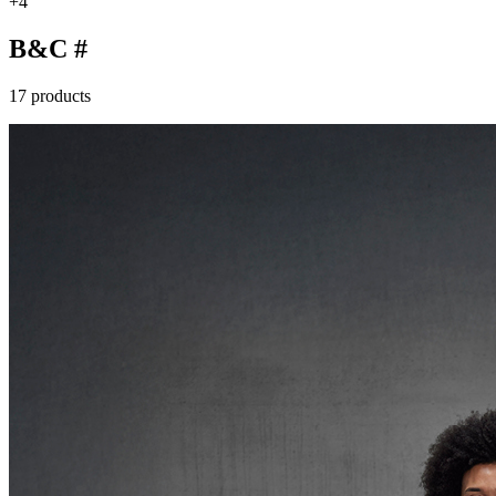
+4
B&C #
17 products