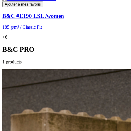
Ajouter à mes favoris
B&C #E190 LSL /women
185 g/m² / Classic Fit
+6
B&C PRO
1 products