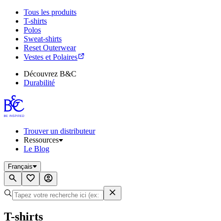
Tous les produits
T-shirts
Polos
Sweat-shirts
Reset Outerwear
Vestes et Polaires
Découvrez B&C
Durabilité
Trouver un distributeur
Ressources
Le Blog
Français
T-shirts