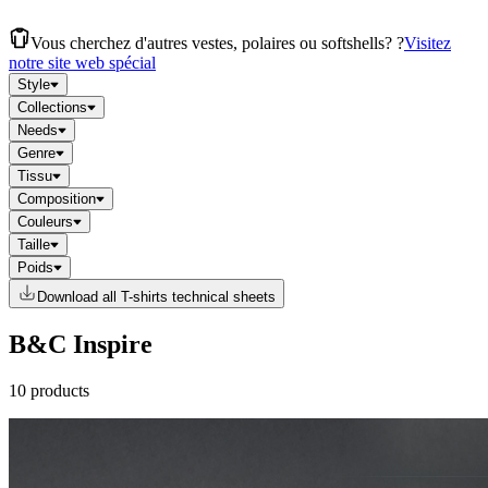
Vous cherchez d'autres vestes, polaires ou softshells? ?
Visitez
notre site web spécial
Style
Collections
Needs
Genre
Tissu
Composition
Couleurs
Taille
Poids
Download all T-shirts technical sheets
B&C Inspire
10 products