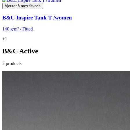
Ajouter à mes favoris
B&C Inspire Tank T /women
140 g/m² / Fitted
+1
B&C Active
2 products