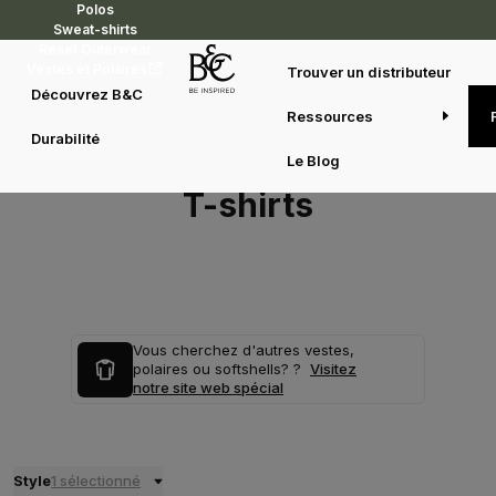
Polos
Sweat-shirts
Reset Outerwear
Vestes et Polaires
Trouver un distributeur
Découvrez B&C
Ressources
Durabilité
Le Blog
T-shirts
Vous cherchez d'autres vestes,
polaires ou softshells? ?
Visitez
notre site web spécial
Style
1 sélectionné