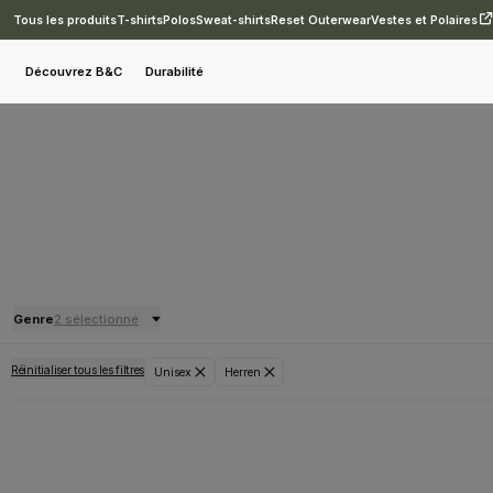
Tous les produits
T-shirts
Polos
Sweat-shirts
Reset Outerwear
Vestes et Polaires
Découvrez B&C
Durabilité
Genre
2 sélectionné
Réinitialiser tous les filtres
Unisex
Herren