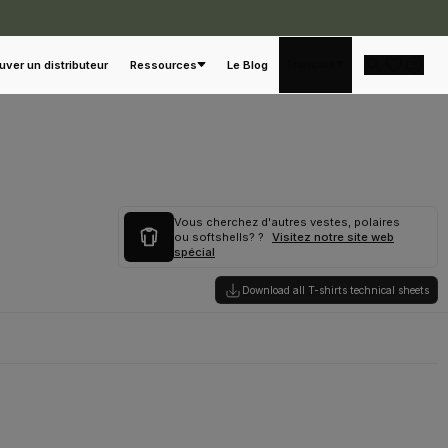
Français
uver un distributeur
Ressources
Le Blog
Vous cherchez d'autres vestes, polaires
ou softshells? ?
Visitez notre site web
spécial
Download all T-shirts technical sheets