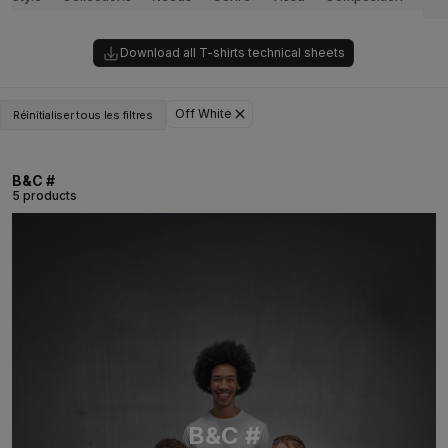
Download all T-shirts technical sheets
Off White
Réinitialiser tous les filtres
B&C #
5 products
B&C #