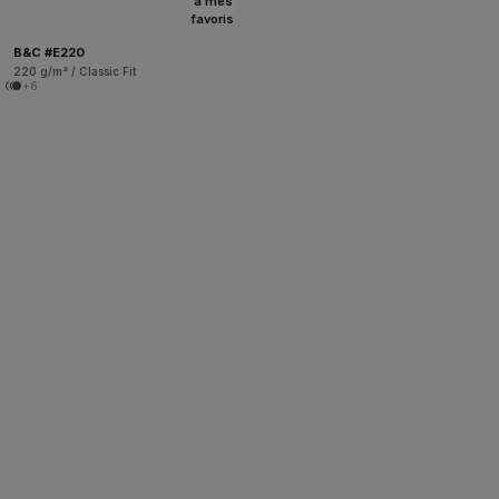
à mes
favoris
B&C #E220
220 g/m² / Classic Fit
+6