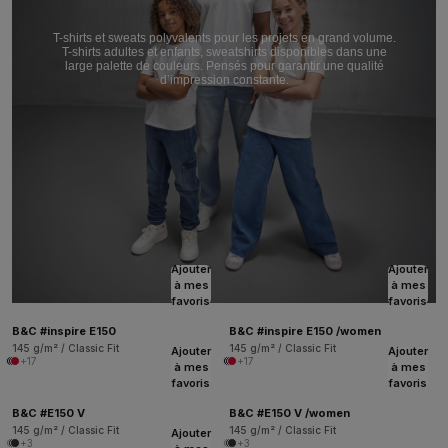
T-shirts et sweats polyvalents pour les projets en grand volume.
T-shirts adultes et enfants, sweatshirts disponibles dans une
large palette de couleurs. Pensés pour garantir une qualité
d’impression constante.
Ajouter
Ajouter
à mes
à mes
favoris
favoris
B&C #inspire E150
B&C #inspire E150 /women
145 g/m² / Classic Fit
145 g/m² / Classic Fit
Ajouter
Ajouter
+17
+17
à mes
à mes
favoris
favoris
B&C #E150 V
B&C #E150 V /women
145 g/m² / Classic Fit
145 g/m² / Classic Fit
Ajouter
+3
+3