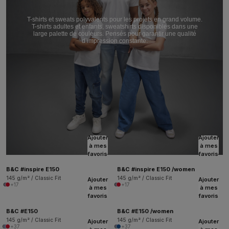
T-shirts et sweats polyvalents pour les projets en grand volume.
T-shirts adultes et enfants, sweatshirts disponibles dans une
large palette de couleurs. Pensés pour garantir une qualité
d’impression constante.
Ajouter
Ajouter
à mes
à mes
favoris
favoris
B&C #inspire E150
B&C #inspire E150 /women
145 g/m² / Classic Fit
145 g/m² / Classic Fit
Ajouter
Ajouter
+17
+17
à mes
à mes
favoris
favoris
B&C #E150
B&C #E150 /women
145 g/m² / Classic Fit
145 g/m² / Classic Fit
Ajouter
Ajouter
+37
+37