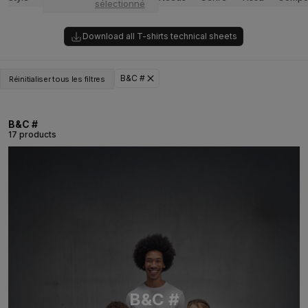
sélectionné
Download all T-shirts technical sheets
B&C #
Réinitialiser tous les filtres
B&C #
17 products
B&C #