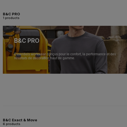
B&C PRO
1 products
B&C PRO
Essentiels workwear conçus pour le confort, la performance et des
résultats de décoration haut de gamme.
B&C Exact & Move
6 products