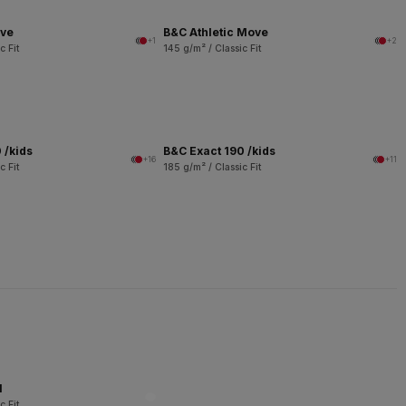
ove
B&C Athletic Move
+1
+2
c Fit
145 g/m² / Classic Fit
 /kids
B&C Exact 190 /kids
+16
+11
c Fit
185 g/m² / Classic Fit
l
c Fit