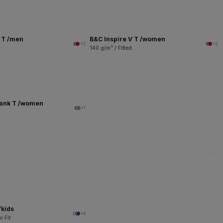
V T /men
B&C Inspire V T /women
+2
+2
140 g/m² / Fitted
Tank T /women
+1
/kids
+4
c Fit