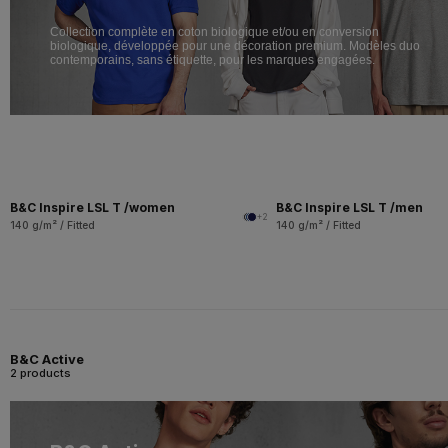
Collection complète en coton biologique et/ou en conversion
biologique, développée pour une décoration premium. Modèles duo
contemporains, sans étiquette, pour les marques engagées.
B&C Inspire LSL T /women
B&C Inspire LSL T /men
+2
140 g/m² / Fitted
140 g/m² / Fitted
B&C Active
2 products