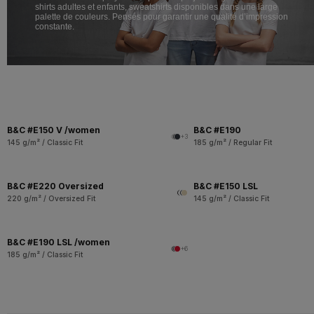
shirts adultes et enfants, sweatshirts disponibles dans une large
palette de couleurs. Pensés pour garantir une qualité d’impression
constante.
B&C #E150 V /women
B&C #E190
+3
145 g/m² / Classic Fit
185 g/m² / Regular Fit
B&C #E220 Oversized
B&C #E150 LSL
220 g/m² / Oversized Fit
145 g/m² / Classic Fit
B&C #E190 LSL /women
+6
185 g/m² / Classic Fit