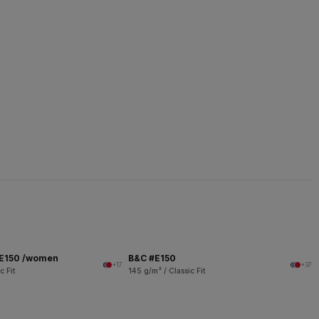
 E150 /women
B&C #E150
+17
+37
c Fit
145 g/m² / Classic Fit