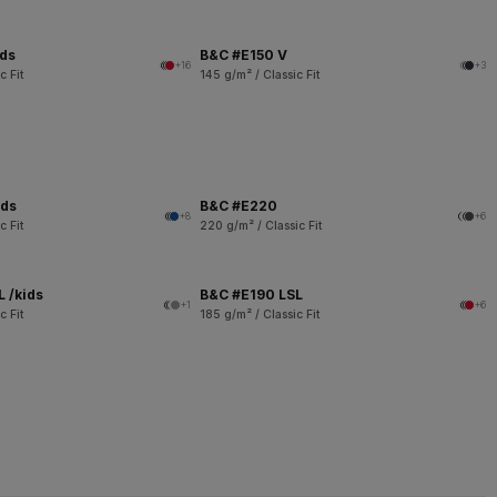
ids
B&C #E150 V
+16
+3
c Fit
145 g/m² / Classic Fit
ids
B&C #E220
+8
+6
c Fit
220 g/m² / Classic Fit
 /kids
B&C #E190 LSL
+1
+6
c Fit
185 g/m² / Classic Fit