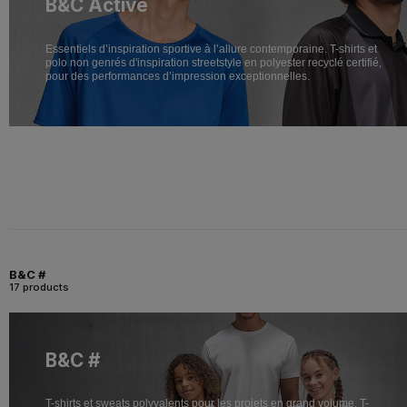
B&C Active
Essentiels d’inspiration sportive à l’allure contemporaine. T-shirts et
polo non genrés d'inspiration streetstyle en polyester recyclé certifié,
pour des performances d’impression exceptionnelles.
B&C #
17 products
B&C #
T-shirts et sweats polyvalents pour les projets en grand volume. T-