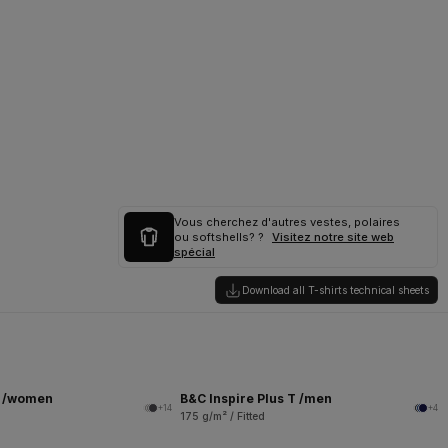
Vous cherchez d'autres vestes, polaires
ou softshells? ?
Visitez notre site web
spécial
Download all T-shirts technical sheets
T /women
B&C Inspire Plus T /men
+14
+4
175 g/m² / Fitted