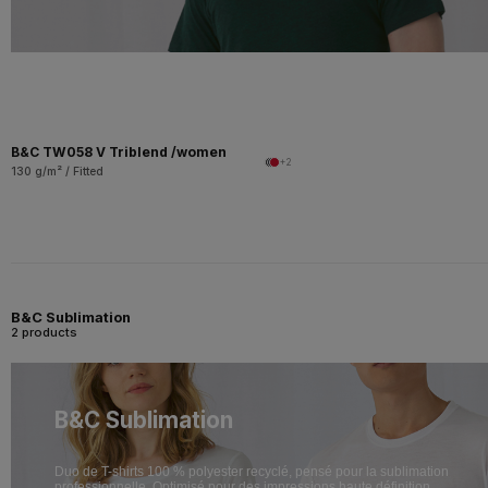
B&C TW058 V Triblend /women
+2
130 g/m² / Fitted
B&C Sublimation
2 products
B&C Sublimation
Duo de T-shirts 100 % polyester recyclé, pensé pour la sublimation
professionnelle. Optimisé pour des impressions haute définition.