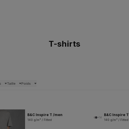
T-shirts
s
Taille
Poids
B&C Inspire T /men
B&C Inspire 
+14
140 g/m² / Fitted
140 g/m² / Fitted