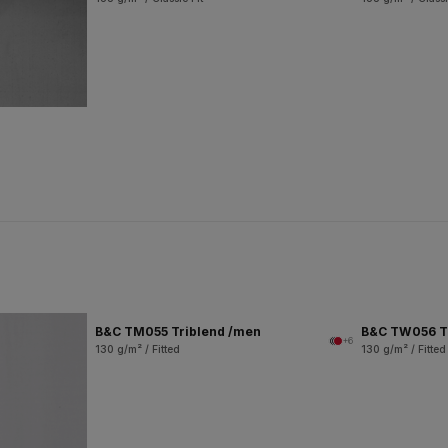
B&C TM055 Triblend /men
B&C TW056 T
+6
130 g/m² / Fitted
130 g/m² / Fitted