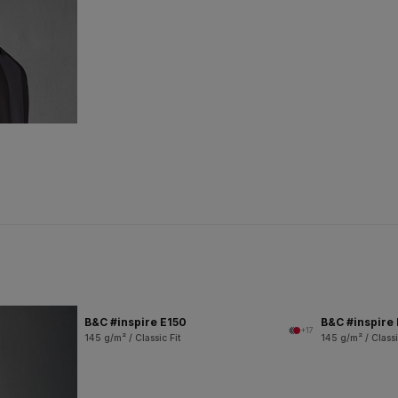
B&C #inspire E150
B&C #inspire
+17
145 g/m² / Classic Fit
145 g/m² / Classi