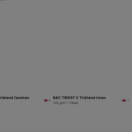
riblend /women
B&C TM057 V Triblend /men
+6
+2
130 g/m² / Fitted