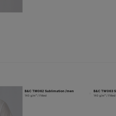
B&C TM062 Sublimation /men
B&C TW063 S
140 g/m² / Fitted
140 g/m² / Fitted