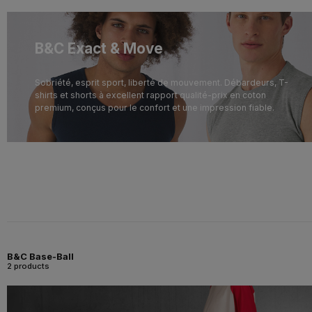
B&C Exact & Move
Sobriété, esprit sport, liberté de mouvement. Débardeurs, T-
shirts et shorts à excellent rapport qualité-prix en coton
premium, conçus pour le confort et une impression fiable.
B&C Base-Ball
2 products