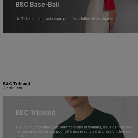
B&C Base-Ball
Un T-shirt au contraste sport pour les adultes et les enfants.
B&C Triblend
4 products
B&C Triblend
T-shirts triblend ultra-doux pour hommes et femmes, issus de matières
responsables et conçus pour offrir des résultats d’impression de haute
qualité.