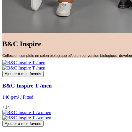
B&C Inspire
Collection complète en coton biologique et/ou en conversion biologique, dével
Ajouter à mes favoris
B&C Inspire T /men
140 g/m² / Fitted
+14
Ajouter à mes favoris