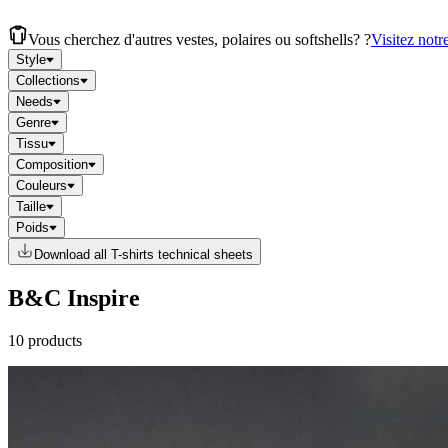
Vous cherchez d'autres vestes, polaires ou softshells? ?
Visitez notr
Style
Collections
Needs
Genre
Tissu
Composition
Couleurs
Taille
Poids
Download all T-shirts technical sheets
B&C Inspire
10 products