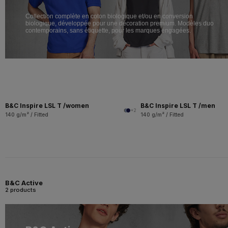
Collection complète en coton biologique et/ou en conversion
biologique, développée pour une décoration premium. Modèles duo
contemporains, sans étiquette, pour les marques engagées.
B&C Inspire LSL T /women
B&C Inspire LSL T /men
+2
140 g/m² / Fitted
140 g/m² / Fitted
B&C Active
2 products