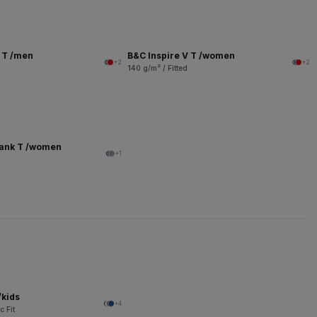
V T /men
B&C Inspire V T /women
+2
+2
140 g/m² / Fitted
Tank T /women
+1
/kids
+4
c Fit