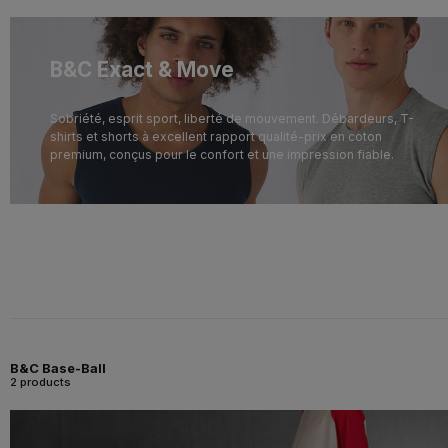
B&C Exact & Move
Sobriété, esprit sport, liberté de mouvement. Débardeurs, T-
shirts et shorts à excellent rapport qualité-prix en coton
premium, conçus pour le confort et une impression fiable.
B&C Base-Ball
2 products