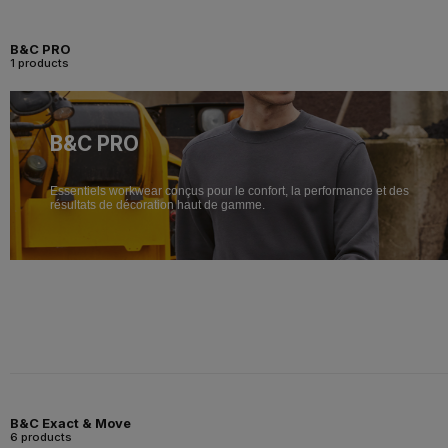
B&C PRO
1 products
B&C PRO
Essentiels workwear conçus pour le confort, la performance et des
résultats de décoration haut de gamme.
B&C Exact & Move
6 products