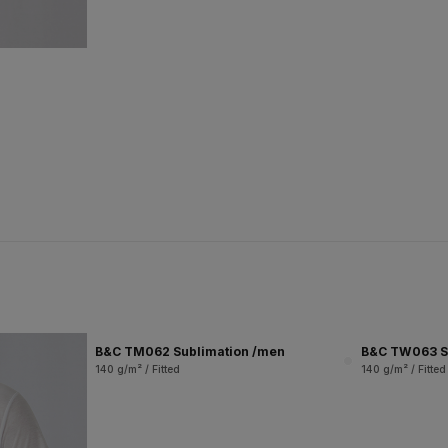
B&C TM062 Sublimation /men
B&C TW063 S
140 g/m² / Fitted
140 g/m² / Fitted