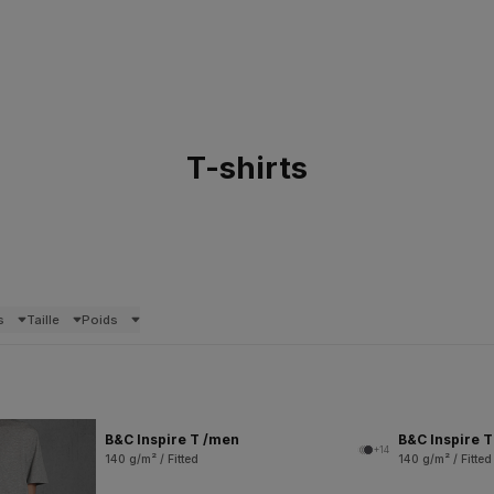
T-shirts
s
Taille
Poids
B&C Inspire T /men
B&C Inspire 
+14
140 g/m² / Fitted
140 g/m² / Fitted