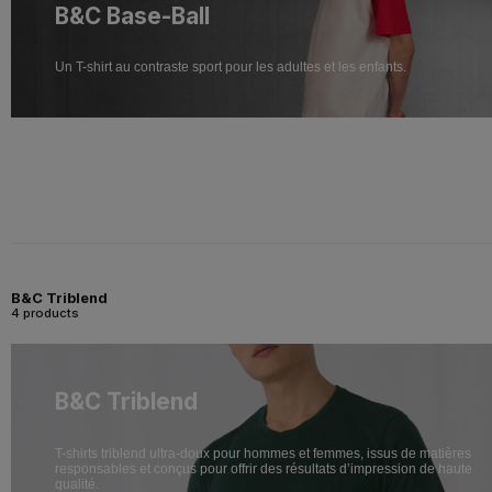
B&C Base-Ball
Un T-shirt au contraste sport pour les adultes et les enfants.
B&C Triblend
4 products
B&C Triblend
T-shirts triblend ultra-doux pour hommes et femmes, issus de matières
responsables et conçus pour offrir des résultats d’impression de haute
qualité.