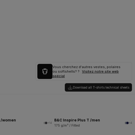
Vous cherchez d'autres vestes, polaires
ou softshells? ?
Visitez notre site web
spécial
Download all T-shirts technical sheets
T /women
B&C Inspire Plus T /men
+14
+4
175 g/m² / Fitted