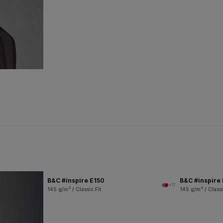
B&C #inspire E150
B&C #inspire
+17
145 g/m² / Classic Fit
145 g/m² / Classi