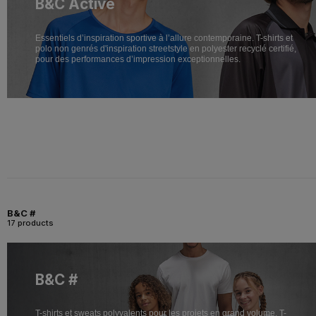
B&C Active
Essentiels d’inspiration sportive à l’allure contemporaine. T-shirts et
polo non genrés d'inspiration streetstyle en polyester recyclé certifié,
pour des performances d’impression exceptionnelles.
B&C #
17 products
B&C #
T-shirts et sweats polyvalents pour les projets en grand volume. T-