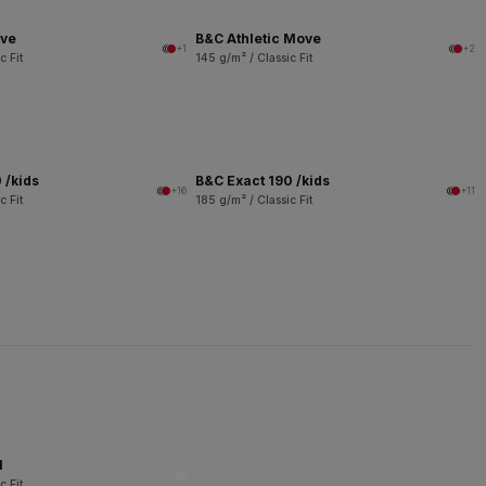
ove
B&C Athletic Move
+1
+2
c Fit
145 g/m² / Classic Fit
 /kids
B&C Exact 190 /kids
+16
+11
c Fit
185 g/m² / Classic Fit
l
c Fit