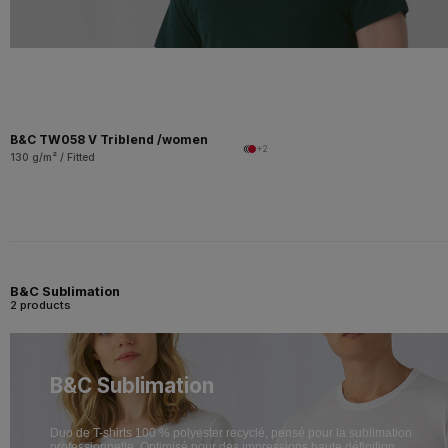
B&C TW058 V Triblend /women
+2
130 g/m² / Fitted
B&C Sublimation
2 products
B&C Sublimation
Duo de T-shirts 100 % polyester recyclé, pensé pour la sublimation
professionnelle. Optimisé pour des impressions haute définition.