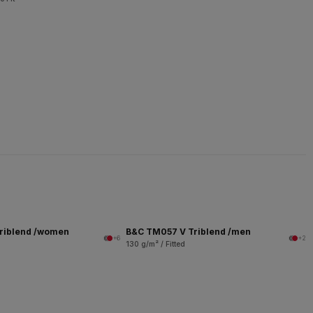
riblend /women
B&C TM057 V Triblend /men
+6
+2
130 g/m² / Fitted