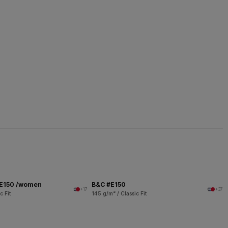
 E150 /women
B&C #E150
+17
+37
c Fit
145 g/m² / Classic Fit