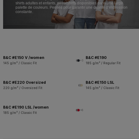
shirts adultes et enfants, sweatshirts disponibles dans une large
palette de couleurs. Pensés pour garantir une qualité d’impression
constante.
B&C #E150 V /women
B&C #E190
+3
145 g/m² / Classic Fit
185 g/m² / Regular Fit
B&C #E220 Oversized
B&C #E150 LSL
220 g/m² / Oversized Fit
145 g/m² / Classic Fit
B&C #E190 LSL /women
+6
185 g/m² / Classic Fit