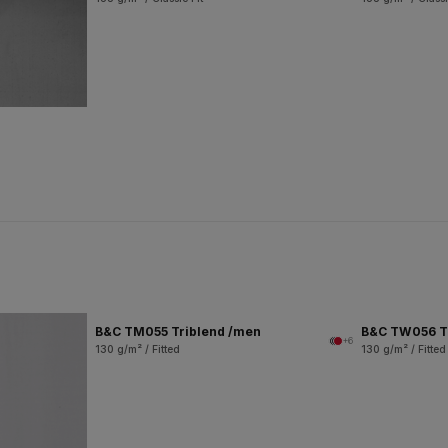
B&C TM055 Triblend /men
B&C TW056 T
+6
130 g/m² / Fitted
130 g/m² / Fitted